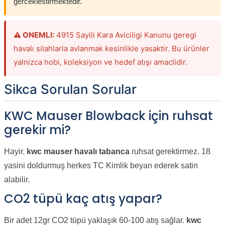
gerceklestirmektedir.
⚠ ONEMLI:
4915 Sayili Kara Aviciligi Kanunu geregi
havalı silahlarla avlanmak kesinlikle yasaktir. Bu ürünler
yalnizca hobi, koleksiyon ve hedef atışı amaclidir.
Sikca Sorulan Sorular
KWC Mauser Blowback için ruhsat
gerekir mi?
Hayir.
kwc mauser havalı tabanca
ruhsat gerektirmez. 18
yasini doldurmuş herkes TC Kimlik beyan ederek satin
alabilir.
CO2 tüpü kaç atış yapar?
Bir adet 12gr CO2 tüpü yaklaşık 60-100 atış sağlar.
kwc