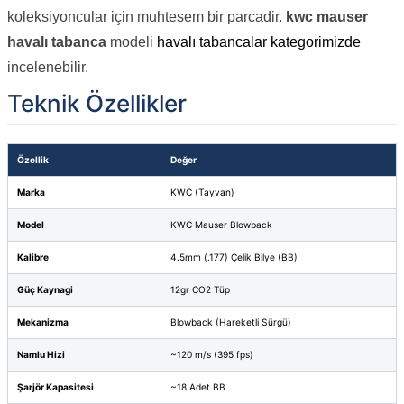
koleksiyoncular için muhtesem bir parcadir.
kwc mauser
havalı tabanca
modeli
havalı tabancalar kategorimizde
incelenebilir.
Teknik Özellikler
Özellik
Değer
Marka
KWC (Tayvan)
Model
KWC Mauser Blowback
Kalibre
4.5mm (.177) Çelik Bilye (BB)
Güç Kaynagi
12gr CO2 Tüp
Mekanizma
Blowback (Hareketli Sürgü)
Namlu Hizi
~120 m/s (395 fps)
Şarjör Kapasitesi
~18 Adet BB