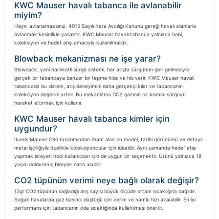
KWC Mauser havalı tabanca ile avlanabilir
miyim?
Hayır, avlanamazsınız. 4915 Sayılı Kara Avcılığı Kanunu gereği havalı silahlarla
avlanmak kesinlikle yasaktır. KWC Mauser havalı tabanca yalnızca hobi,
koleksiyon ve hedef atışı amacıyla kullanılmalıdır.
Blowback mekanizması ne işe yarar?
Blowback, yani hareketli sürgü sistemi, her atışta sürgünün geri gelmesiyle
gerçek bir tabancaya benzer bir tepme hissi ve his verir. KWC Mauser havalı
tabancada bu sistem, atış deneyimini daha gerçekçi kılar ve tabancanın
koleksiyon değerini artırır. Bu mekanizma CO2 gazının bir kısmını sürgüyü
hareket ettirmek için kullanır.
KWC Mauser havalı tabanca kimler için
uygundur?
İkonik Mauser C96 tasarımından ilham alan bu model, tarihi görünümü ve detaylı
metal işçiliğiyle özellikle koleksiyoncular için idealdir. Aynı zamanda hedef atışı
yapmak isteyen hobi kullanıcıları için de uygun bir seçenektir. Ürünü yalnızca 18
yaşını doldurmuş bireyler satın alabilir.
CO2 tüpünün verimi neye bağlı olarak değişir?
12gr CO2 tüpünün sağladığı atış sayısı büyük ölçüde ortam sıcaklığına bağlıdır.
Soğuk havalarda gaz basıncı düştüğü için verim ve namlu hızı azalabilir. En iyi
performans için tabancanın oda sıcaklığında kullanılması önerilir.