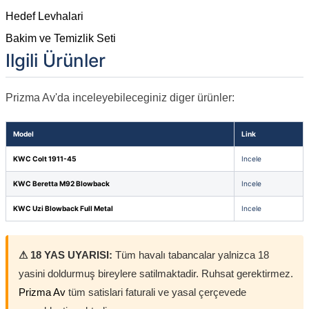
Hedef Levhalari
Bakim ve Temizlik Seti
Ilgili Ürünler
Prizma Av'da inceleyebileceginiz diger ürünler:
Model
Link
KWC Colt 1911-45
Incele
KWC Beretta M92 Blowback
Incele
KWC Uzi Blowback Full Metal
Incele
⚠ 18 YAS UYARISI:
Tüm havalı tabancalar yalnizca 18
yasini doldurmuş bireylere satilmaktadir. Ruhsat gerektirmez.
Prizma Av
tüm satislari faturali ve yasal çerçevede