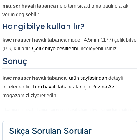
mauser havalı tabanca
ile ortam sicakligina bagli olarak
verim degisebilir.
Hangi bilye kullanılır?
kwc mauser havalı tabanca
modeli 4.5mm (.177) çelik bilye
(BB) kullanir.
Çelik bilye cesitlerini
inceleyebilirsiniz.
Sonuç
kwc mauser havalı tabanca
,
ürün sayfasindan
detayli
incelenebilir.
Tüm havalı tabancalar
için
Prizma Av
magazamizi ziyaret edin.
kwc mauser havalı tabanca, kwc mauser havalı tabanca, kwc mauser havalı tabanca.
Sıkça Sorulan Sorular