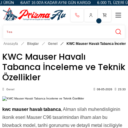
ÜN
SAAT 16:00'A KADAR AYNI GÜN KARGO
5.000 TL ÜZERİ ÜCRE
Anasayfa
Bloglar
Genel
KWC Mauser Havalı Tabanca İnceleme 
KWC Mauser Havalı
Tabanca İnceleme ve Teknik
Özellikler
Genel
08-05-2026
23:33
kwc mauser havalı tabanca
, Alman silah muhendisliginin
ikonik eseri Mauser C96 tasarimindan ilham alan bu
blowback model, tarihi gorunumu ve detayli metal isciligiyle