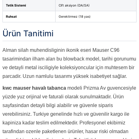
Tetik Sistemi
Cift aksiyon (DA/SA)
Ruhsat
Gerektirmez (18 yas)
Ürün Tanitimi
Alman silah muhendisliginin ikonik eseri Mauser C96
tasarimindan ilham alan bu blowback model, tarihi gorunumu
ve detayli metal isciligiyle koleksiyoncular için muhtesem bir
parcadir. Uzun namlulu tasarımı yüksek isabetiyet sağlar.
kwc mauser havalı tabanca
modeli Prizma Av guvencesiyle
yüzde yuz orijinal ve faturali olarak sunulmaktadir. Ürün
sayfasindan detayli bilgi alabilir ve güvenle siparis
verebilirsiniz. Turkiye genelinde hızlı ve güvenilir kargo ile
kapiniza kadar teslim edilmektedir. Profesyonel ekibimiz
tarafindan ozenle paketlenen ürünler, hasar riski olmadan