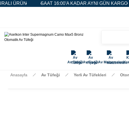
SAAT 16:00'A KADAR AYNI GÜN KARGO
5.000 TL 
Av Tüfeği
Av Fişeği
Av Malzemeleri
Kur
Anasayfa
Av Tüfeği
Yerli Av Tüfekleri
Otom