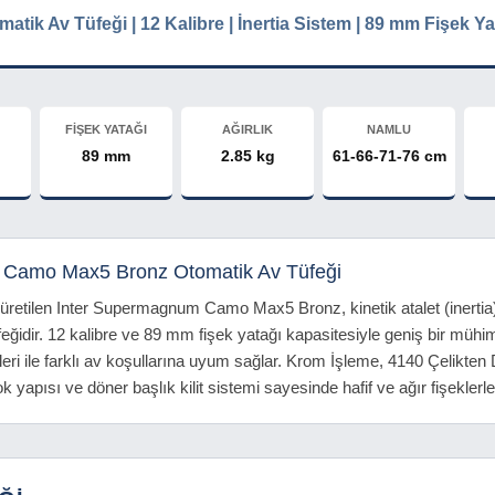
matik Av Tüfeği | 12 Kalibre | İnertia Sistem | 89 mm Fişek Ya
FİŞEK YATAĞI
AĞIRLIK
NAMLU
89 mm
2.85 kg
61-66-71-76 cm
 Camo Max5 Bronz Otomatik Av Tüfeği
üretilen Inter Supermagnum Camo Max5 Bronz, kinetik atalet (inerti
üfeğidir. 12 kalibre ve 89 mm fişek yatağı kapasitesiyle geniş bir müh
i ile farklı av koşullarına uyum sağlar. Krom İşleme, 4140 Çelikten
k yapısı ve döner başlık kilit sistemi sayesinde hafif ve ağır fişeklerl