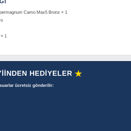
Ğİ
Supermagnum Camo Max5 Bronz × 1
ro
 × 1
YİİNDEN HEDİYELER
★
suarlar ücretsiz gönderilir: