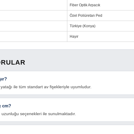
Fiber Optik Arpacık
Özel Poliüretan Ped
Türkiye (Konya)
Hayır
ORULAR
şır?
yatağı ile tüm standart av fişekleriyle uyumludur.
ç cm?
uzunluğu seçenekleri ile sunulmaktadır.