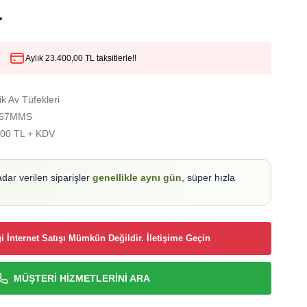
L
Aylık 23.400,00 TL taksitlerle!!
k Av Tüfekleri
67MMS
,00 TL + KDV
adar verilen siparişler
genellikle aynı gün
, süper hızla
i İnternet Satışı Mümkün Değildir. İletişime Geçin
MÜŞTERİ HİZMETLERİNİ ARA