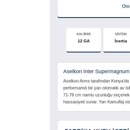
Oto
KALİBRE
SİSTEM
12 GA
İnertia
Aselkon Inter Supermagnum
Aselkon Arms tarafından Konya'da 
performanslı bir yarı otomatik av t
71-76 cm namlu uzunluğu seçenekler
hassasiyeti sunar. Yarı Kamuflaj sto