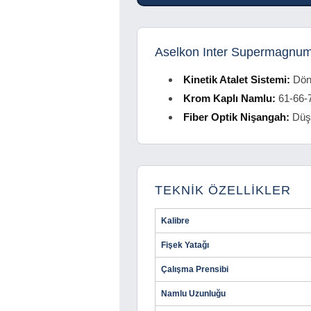
Aselkon Inter Supermagnum
Kinetik Atalet Sistemi:
Döne
Krom Kaplı Namlu:
61-66-7
Fiber Optik Nişangah:
Düşü
TEKNİK ÖZELLİKLER
Kalibre
Fişek Yatağı
Çalışma Prensibi
Namlu Uzunluğu