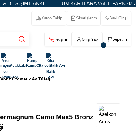
KKI
TÜM KARTLARA VADE FARKSIZ 3-5-9 TAKSİT
Kargo Takip
Siparişlerim
Bayi Girişi
İletişim
Giriş Yap
Sepetim
im ve Ayakkabı
Kamp
Olta ve Balık Avı
ronz Otomatik Av Tüfeği
upermagnum Camo Max5 Bronz
ği