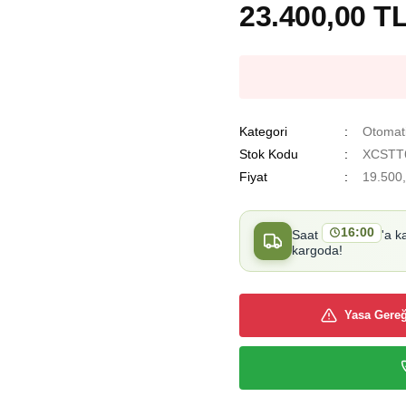
23.400,00 T
Kategori
Otomati
Stok Kodu
XCSTT
Fiyat
19.500
16:00
Saat
'a k
kargoda!
Yasa Gereğ