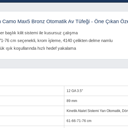
 Camo Max5 Bronz Otomatik Av Tüfeği - Öne Çıkan Özel
r başlık kilit sistemi ile kusursuz çalışma
1-76 cm seçenekli, krom i̇şleme, 4140 çelikten delme namlu
k ışık koşullarında hızlı hedef yakalama
12 GA 3.5"
89 mm
Kinetik Atalet Sistemi Yarı Otomatik, Dö
61-66-71-76 cm