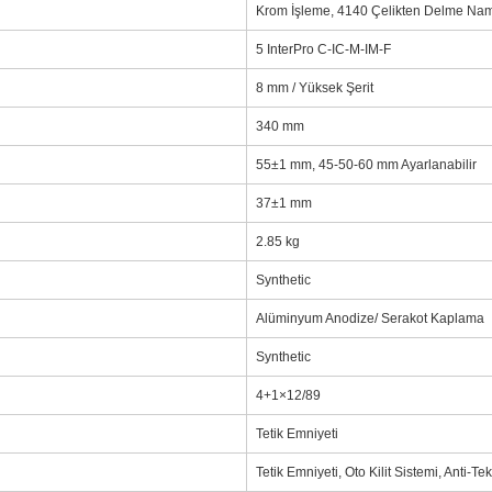
Krom İşleme, 4140 Çelikten Delme Na
5 InterPro C-IC-M-IM-F
8 mm / Yüksek Şerit
340 mm
55±1 mm, 45-50-60 mm Ayarlanabilir
37±1 mm
2.85 kg
Synthetic
Alüminyum Anodize/ Serakot Kaplama
Synthetic
4+1×12/89
Tetik Emniyeti
Tetik Emniyeti, Oto Kilit Sistemi, Anti-Te