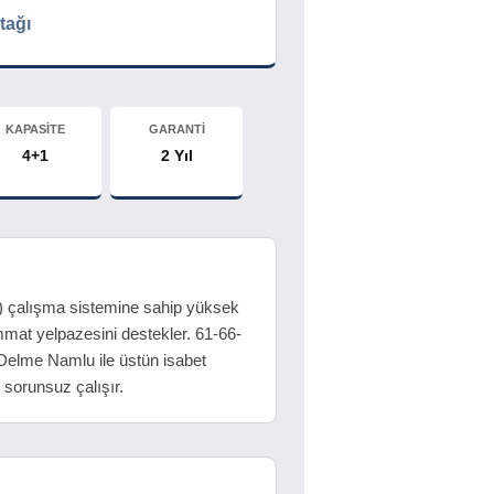
tağı
KAPASİTE
GARANTİ
4+1
2 Yıl
a) çalışma sistemine sahip yüksek
immat yelpazesini destekler. 61-66-
 Delme Namlu ile üstün isabet
e sorunsuz çalışır.