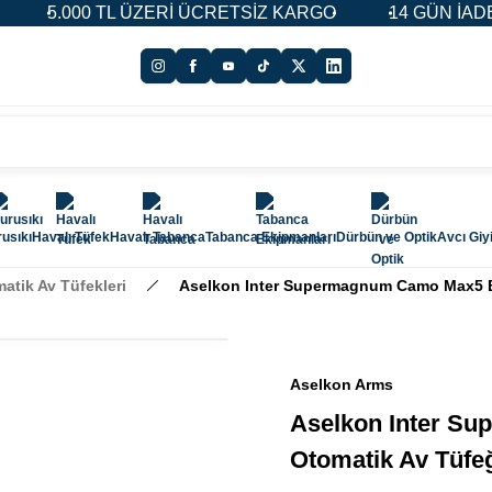
ÜZERİ ÜCRETSİZ KARGO
14 GÜN İADE & DEĞİŞİM HA
usıkı
Havalı Tüfek
Havalı Tabanca
Tabanca Ekipmanları
Dürbün ve Optik
Avcı Giy
atik Av Tüfekleri
Aselkon Inter Supermagnum Camo Max5 B
Aselkon Arms
Aselkon Inter S
Otomatik Av Tüfe