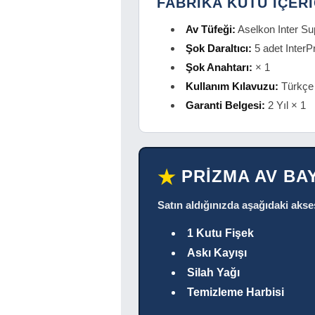
FABRİKA KUTU İÇERİ
Av Tüfeği:
Aselkon Inter 
Şok Daraltıcı:
5 adet InterP
Şok Anahtarı:
× 1
Kullanım Kılavuzu:
Türkçe
Garanti Belgesi:
2 Yıl × 1
PRİZMA AV BA
★
Satın aldığınızda aşağıdaki akse
1 Kutu Fişek
Askı Kayışı
Silah Yağı
Temizleme Harbisi