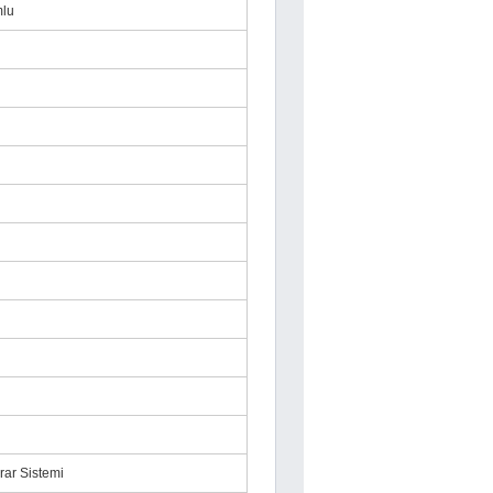
mlu
krar Sistemi