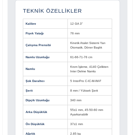
TEKNİK ÖZELLİKLER
Kalibre
12 GA 3"
Fişek Yatağı
76 mm
Kinetik Atalet Sistemi Yarı
Çalışma Prensibi
Otomatik, Döner Başlık
Namlu Uzunluğu
61-66-71-76 cm
Krom İşleme, 4140 Çelikten
Namlu
Inter Delme Namlu
Şok Daraltıcı
5 InterPro C-IC-M-IM-F
Şerit
8 mm / Yüksek Şerit
Dipçik Uzunluğu
340 mm
55±1 mm, 45-50-60 mm
Arka Düşüklük
Ayarkanabilir
Ön Düşüklük
37±1 mm
Ağırlık
2.85 kg