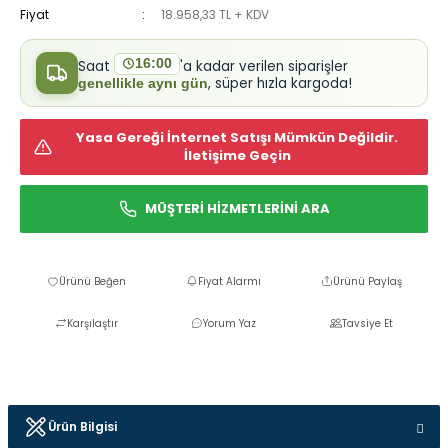
Fiyat
18.958,33 TL + KDV
16:00
Saat
'a kadar verilen siparişler
, süper hızla kargoda!
genellikle aynı gün
Yasa Gereği İnternet Satışı Mümkün Değildir.
İletişime Geçin
MÜŞTERİ HİZMETLERİNİ ARA
Fiyat Alarmı
Ürünü Paylaş
Karşılaştır
Yorum Yaz
Tavsiye Et
Ürün Bilgisi