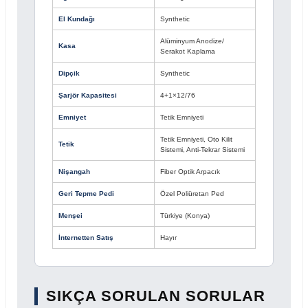
El Kundağı
Synthetic
Alüminyum Anodize/
Kasa
Serakot Kaplama
Dipçik
Synthetic
Şarjör Kapasitesi
4+1×12/76
Emniyet
Tetik Emniyeti
Tetik Emniyeti, Oto Kilit
Tetik
Sistemi, Anti-Tekrar Sistemi
Nişangah
Fiber Optik Arpacık
Geri Tepme Pedi
Özel Poliüretan Ped
Menşei
Türkiye (Konya)
İnternetten Satış
Hayır
SIKÇA SORULAN SORULAR