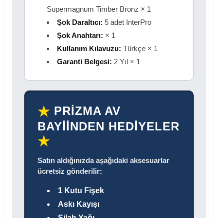
Supermagnum Timber Bronz × 1
Şok Daraltıcı:
5 adet InterPro
Şok Anahtarı:
× 1
Kullanım Kılavuzu:
Türkçe × 1
Garanti Belgesi:
2 Yıl × 1
PRİZMA AV
★
BAYİİNDEN HEDİYELER
★
Satın aldığınızda aşağıdaki aksesuarlar
ücretsiz gönderilir:
1 Kutu Fişek
Askı Kayışı
Silah Yağı