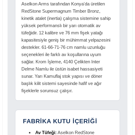
Aselkon Arms tarafından Konya'da üretilen
RedStone Supermagnum Timber Bronz,
kinetik atalet (inertia) çalışma sistemine sahip
yüksek performanslı bir yarı otomatik av
tüfeğidir. 12 kalibre ve 76 mm fişek yatağı
kapasitesiyle geniş bir mühimmat yelpazesini
destekler. 61-66-71-76 cm namlu uzunluğu
seçenekleri ile farklı av koşullarına uyum
sağlar. Krom İşleme, 4140 Çelikten Inter
Delme Namlu ile üstün isabet hassasiyeti
sunar. Yarı Kamuflaj stok yapısı ve döner
başlık kilit sistemi sayesinde hafif ve ağır
fişeklerle sorunsuz çalışır.
FABRİKA KUTU İÇERİĞİ
Av Tüfeği:
Aselkon RedStone