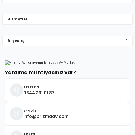
Mehmet Hakan Yİğit | 10/05/2026
Hizmetler
çok hızlı çok ilgillier
Gönder
M... Y... | 10/05/2026
Alışveriş
Deneyimini Paylaş
Yardıma mı ihtiyacınız var?
TELEFON
0344 231 01 87
E-MAİL
info@prizmaav.com
ADRES