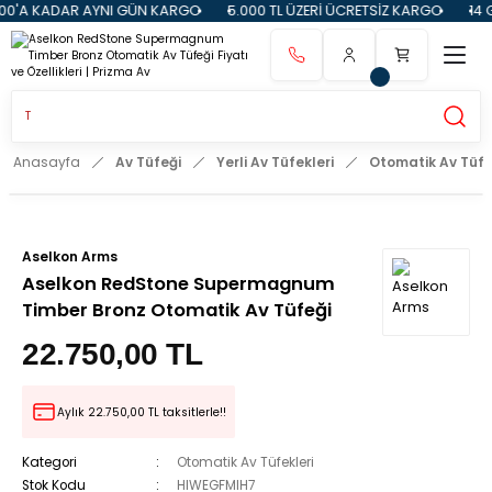
KADAR AYNI GÜN KARGO
5.000 TL ÜZERİ ÜCRETSİZ KARGO
14 GÜN İA
Anasayfa
Av Tüfeği
Yerli Av Tüfekleri
Otomatik Av Tüfe
Aselkon Arms
Aselkon RedStone Supermagnum
Timber Bronz Otomatik Av Tüfeği
22.750,00 TL
Aylık 22.750,00 TL taksitlerle!!
Kategori
Otomatik Av Tüfekleri
Stok Kodu
HIWEGFMIH7