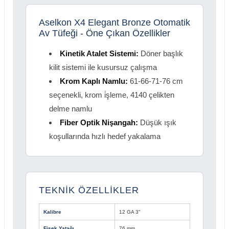
Aselkon X4 Elegant Bronze Otomatik
Av Tüfeği - Öne Çıkan Özellikler
Kinetik Atalet Sistemi:
Döner başlık
kilit sistemi ile kusursuz çalışma
Krom Kaplı Namlu:
61-66-71-76 cm
seçenekli, krom i̇şleme, 4140 çelikten
delme namlu
Fiber Optik Nişangah:
Düşük ışık
koşullarında hızlı hedef yakalama
TEKNİK ÖZELLİKLER
Kalibre
12 GA 3"
Fişek Yatağı
76 mm