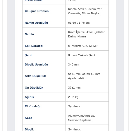
Kinetik Atalet Sistemi Yarı
Çalışma Prensibi
Otomatik, Döner Başlık
Namlu Uzunluğu
61-66-71-76 cm
Krom İşleme, 4140 Çelikten
Namlu
Delme Namlu
Şok Daraltıcı
5 InterPro C-IC-M-IM-F
Şerit
8 mm / Yüksek Şerit
Dipçik Uzunluğu
340 mm
55±1 mm, 45-50-60 mm
Arka Düşüklük
Ayarlanabilir
Ön Düşüklük
37±1 mm
Ağırlık
2.85 kg
El Kundağı
Synthetic
Alüminyum Anodize/
Kasa
Serakot Kaplama
Dipçik
Synthetic