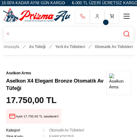
 KADAR AYNI GÜN KARGO
5.000 TL ÜZERİ ÜCRETSİZ KARGO
14 G
Anasayfa
Av Tüfeği
Yerli Av Tüfekleri
Otomatik Av Tüfekleri
Aselkon Arms
Aselkon X4 Elegant Bronze Otomatik Av
Tüfeği
17.750,00 TL
Aylık 17.750,00 TL taksitlerle!!
Kategori
Otomatik Av Tüfekleri
Stok Kodu
EAREXDDTE5