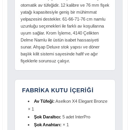
otomatik av tüfeğidir. 12 kalibre ve 76 mm fişek
yatağı kapasitesiyle geniş bir mühimmat
yelpazesini destekler. 61-66-71-76 cm namlu
uzunluğu seçenekleri ile farklı av koşullarına
uyum sağlar. Krom İşleme, 4140 Çelikten
Delme Namlu ile üstün isabet hassasiyeti
sunar. Ahşap Deluxe stok yapısı ve döner
başlık kilit sistemi sayesinde hafif ve ağır
fişeklerle sorunsuz çalışır.
FABRİKA KUTU İÇERİĞİ
Av Tüfeği:
Aselkon X4 Elegant Bronze
× 1
Şok Daraltıcı:
5 adet InterPro
Şok Anahtarı:
× 1