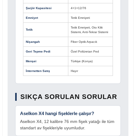
Şarjör Kapasitesi
4+1×12/76
Emniyet
Tetik Emniyeti
Tetik Emniyeti, Oto Kilit
Tetik
Sistemi, Anti-Tekrar Sistemi
Nişangah
Fiber Optik Arpacık
Geri Tepme Pedi
Özel Poliüretan Ped
Menşei
Türkiye (Konya)
İnternetten Satış
Hayır
SIKÇA SORULAN SORULAR
Aselkon X4 hangi fişeklerle çalışır?
Aselkon X4, 12 kalibre 76 mm fişek yatağı ile tüm
standart av fişekleriyle uyumludur.