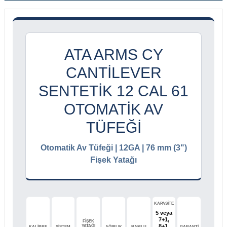
ATA ARMS CY
CANTILEVER
SENTETIK 12 CAL 61
OTOMATIK AV
TÜFEĞI
Otomatik Av Tüfeği | 12GA | 76 mm (3")
Fişek Yatağı
KAPASİTE
5 veya
7+1,
FİŞEK
8+1,
YATAĞI
KALİBRE
SİSTEM
AĞIRLIK
NAMLU
GARANTİ