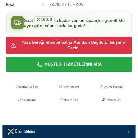
Fiyat
33.791,67 TL + KDV
16:00
Saat
'a kadar verilen siparişler
genellikle
aynı gün
, süper hızla kargoda!
Yasa Gereği İnternet Satışı Mümkün Değildir. İletişime
Geçin
MÜŞTERİ HİZMETLERİNİ ARA
Fiyat Alarmı
Ürünü Paylaş
Karşılaştır
Yorum Yaz
Tavsiye Et
Ürün Bilgisi