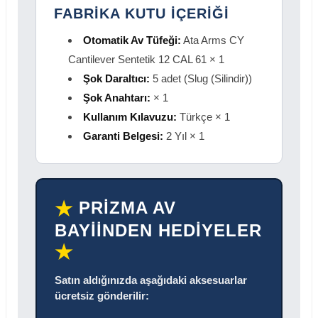
FABRİKA KUTU İÇERİĞİ
Otomatik Av Tüfeği:
Ata Arms CY
Cantilever Sentetik 12 CAL 61 × 1
Şok Daraltıcı:
5 adet (Slug (Silindir))
Şok Anahtarı:
× 1
Kullanım Kılavuzu:
Türkçe × 1
Garanti Belgesi:
2 Yıl × 1
PRİZMA AV
★
BAYİİNDEN HEDİYELER
★
Satın aldığınızda aşağıdaki aksesuarlar
ücretsiz gönderilir: