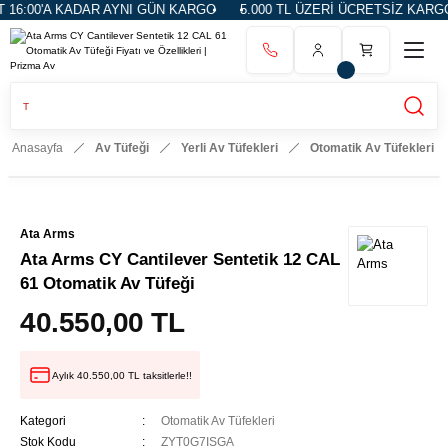
'A KADAR AYNI GÜN KARGO
5.000 TL ÜZERİ ÜCRETSİZ KARGO
14
Anasayfa
Av Tüfeği
Yerli Av Tüfekleri
Otomatik Av Tüfekleri
Ata Arms
Ata Arms CY Cantilever Sentetik 12 CAL
61 Otomatik Av Tüfeği
40.550,00 TL
Aylık 40.550,00 TL taksitlerle!!
Kategori
Otomatik Av Tüfekleri
Stok Kodu
ZYT0G7ISGA