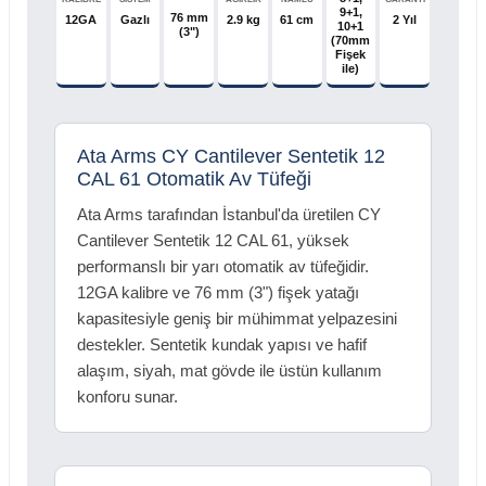
9+1,
76 mm
12GA
Gazlı
2.9 kg
61 cm
2 Yıl
10+1
(3")
(70mm
Fişek
ile)
Ata Arms CY Cantilever Sentetik 12
CAL 61 Otomatik Av Tüfeği
Ata Arms tarafından İstanbul'da üretilen CY
Cantilever Sentetik 12 CAL 61, yüksek
performanslı bir yarı otomatik av tüfeğidir.
12GA kalibre ve 76 mm (3") fişek yatağı
kapasitesiyle geniş bir mühimmat yelpazesini
destekler. Sentetik kundak yapısı ve hafif
alaşım, siyah, mat gövde ile üstün kullanım
konforu sunar.