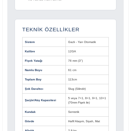
TEKNİK ÖZELLİKLER
Sistem
Gazlı - Yarı Otomatik
Kalibre
12GA
Fişek Yatağı
76 mm (3")
Namlu Boyu
61 cm
Toplam Boy
113cm
Şok Daraltıcı
Slug (Silindir)
5 veya 7+1, 8+1, 9+1, 10+1
Şarjör/Atış Kapasitesi
(70mm Fişek ile)
Kundak
Sentetik
Gövde
Hafif Alaşım, Siyah, Mat
Ağırlık
2.9 kg