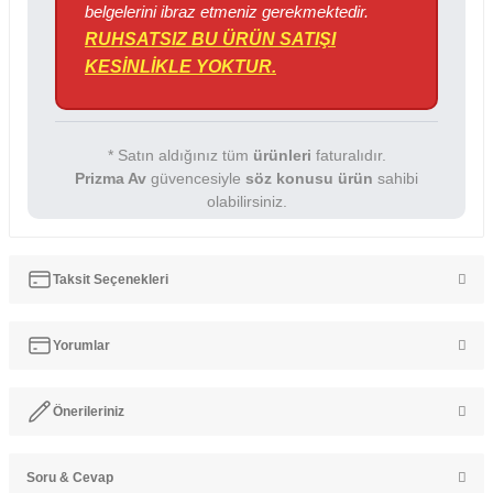
belgelerini ibraz etmeniz gerekmektedir.
RUHSATSIZ BU ÜRÜN SATIŞI
KESİNLİKLE YOKTUR.
* Satın aldığınız tüm
ürünleri
faturalıdır.
Prizma Av
güvencesiyle
söz konusu ürün
sahibi
olabilirsiniz.
Taksit Seçenekleri
Yorumlar
Önerileriniz
Bu ürüne ilk yorumu siz yapın!
Soru & Cevap
Bu ürünün fiyat bilgisi, resim, ürün açıklamalarında ve diğer