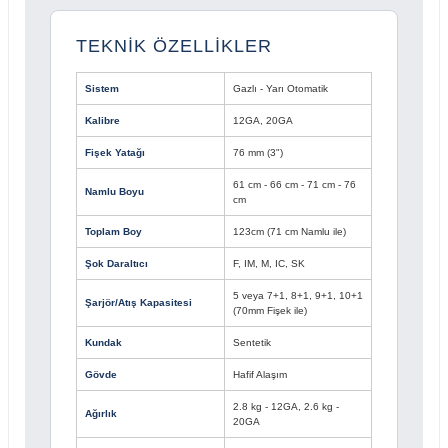
TEKNİK ÖZELLİKLER
Sistem
Gazlı - Yarı Otomatik
Kalibre
12GA, 20GA
Fişek Yatağı
76 mm (3")
61 cm - 66 cm - 71 cm - 76
Namlu Boyu
cm
Toplam Boy
123cm (71 cm Namlu ile)
Şok Daraltıcı
F, IM, M, IC, SK
5 veya 7+1, 8+1, 9+1, 10+1
Şarjör/Atış Kapasitesi
(70mm Fişek ile)
Kundak
Sentetik
Gövde
Hafif Alaşım
2.8 kg - 12GA, 2.6 kg -
Ağırlık
20GA