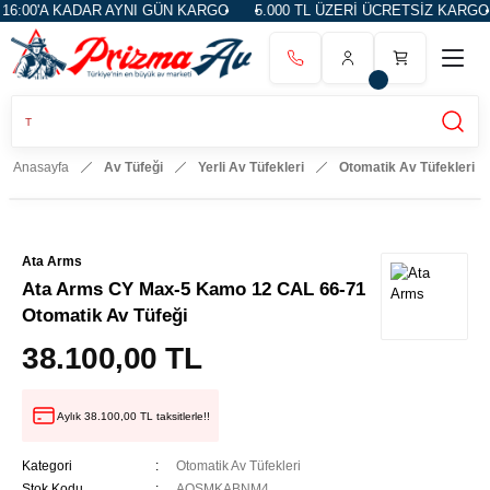
A KADAR AYNI GÜN KARGO
5.000 TL ÜZERİ ÜCRETSİZ KARGO
14 
Anasayfa
Av Tüfeği
Yerli Av Tüfekleri
Otomatik Av Tüfekleri
Ata Arms
Ata Arms CY Max-5 Kamo 12 CAL 66-71
Otomatik Av Tüfeği
38.100,00 TL
Aylık 38.100,00 TL taksitlerle!!
Kategori
Otomatik Av Tüfekleri
Stok Kodu
AQSMKABNM4