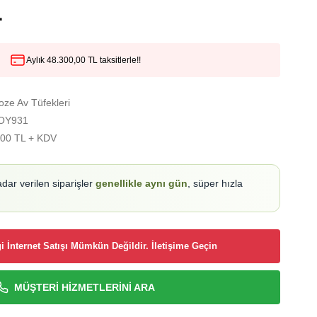
L
Aylık 48.300,00 TL taksitlerle!!
ze Av Tüfekleri
OY931
,00 TL + KDV
adar verilen siparişler
genellikle aynı gün
, süper hızla
i İnternet Satışı Mümkün Değildir. İletişime Geçin
MÜŞTERİ HİZMETLERİNİ ARA