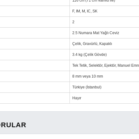
116 cm (71 cm Namlu ile)
F, IM, M, IC, SK
2
2.5 Numara Mat Yağlı Ceviz
Çelik, Gravürlü, Kapaklı
3.4 kg (Çelik Gövde)
Tek Tetik, Selektör, Ejektör, Manuel Emn
8 mm veya 10 mm
Türkiye (İstanbul)
Hayır
ORULAR