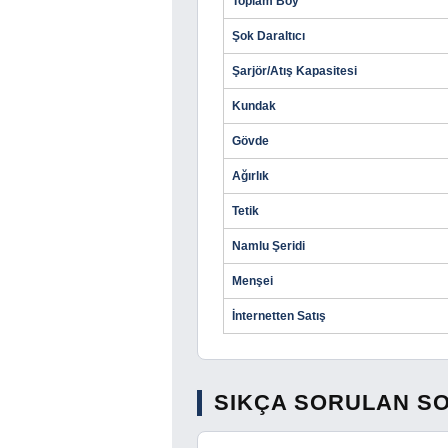
Toplam Boy
Şok Daraltıcı
Şarjör/Atış Kapasitesi
Kundak
Gövde
Ağırlık
Tetik
Namlu Şeridi
Menşei
İnternetten Satış
SIKÇA SORULAN S