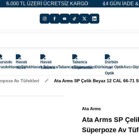
ÜZERİ ÜCRETSİZ KARGO
14 GÜN İADE & DEĞİŞİM HAK
usıkı
Havalı Tüfek
Havalı Tabanca
Tabanca Ekipmanları
Dürbün ve Optik
Avcı Giy
rpoze Av Tüfekleri
Ata Arms SP Çelik Beyaz 12 CAL 66-71 
Ata Arms
Ata Arms SP Çeli
Süperpoze Av Tüf