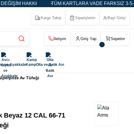
KI
TÜM KARTLARA VADE FARKSIZ 3-5-9 TAKSİT
Kargo Takip
Siparişlerim
Bayi Girişi
İletişim
Giriş Yap
Sepetim
im ve Ayakkabı
Kamp
Olta ve Balık Avı
Süperpoze Av Tüfeği
k Beyaz 12 CAL 66-71
eği