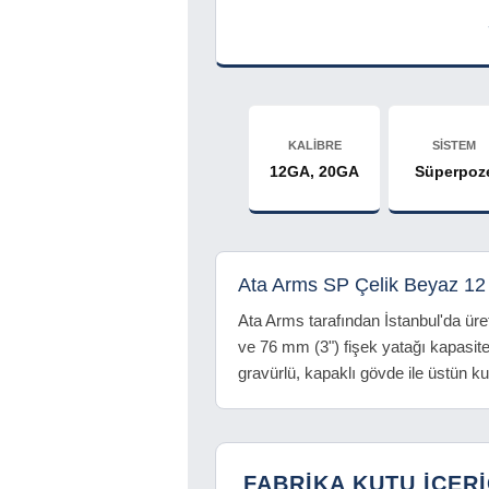
KALİBRE
SİSTEM
12GA, 20GA
Süperpoz
Ata Arms SP Çelik Beyaz 12
Ata Arms tarafından İstanbul'da ür
ve 76 mm (3") fişek yatağı kapasit
gravürlü, kapaklı gövde ile üstün k
FABRİKA KUTU İÇERİ