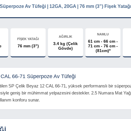
Süperpoze Av Tüfeği | 12GA, 20GA | 76 mm (3") Fişek Yatağ
NAMLU
AĞIRLIK
FİŞEK YATAĞI
61 cm - 66 cm -
3.4 kg (Çelik
e
76 mm (3")
71 cm - 76 cm -
Gövde)
(81cm)*
 CAL 66-71 Süperpoze Av Tüfeği
etilen SP Çelik Beyaz 12 CAL 66-71, yüksek performanslı bir süperpoz
esiyle geniş bir mühimmat yelpazesini destekler. 2.5 Numara Mat Yağl
ullanım konforu sunar.
Ğİ