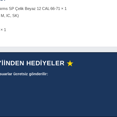
Arms SP Çelik Beyaz 12 CAL 66-71 × 1
, M, IC, SK)
 × 1
YİİNDEN HEDİYELER
★
suarlar ücretsiz gönderilir: