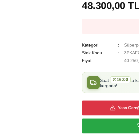
48.300,00 T
Kategori
Süperpo
Stok Kodu
3PKAF
Fiyat
40.250
16:00
Saat
'a k
kargoda!
Yasa Gereğ