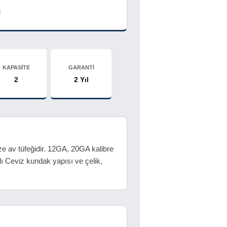
ı
KAPASİTE
GARANTİ
2
2 Yıl
e av tüfeğidir. 12GA, 20GA kalibre
ı Ceviz kundak yapısı ve çelik,