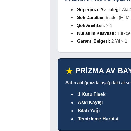
Süperpoze Av Tüfeği:
Ata 
Şok Daraltıcı:
5 adet (F, IM
Şok Anahtarı:
× 1
Kullanım Kılavuzu:
Türkçe
Garanti Belgesi:
2 Yıl × 1
PRİZMA AV BA
★
Satın aldığınızda aşağıdaki akse
1 Kutu Fişek
Askı Kayışı
Silah Yağı
Temizleme Harbisi