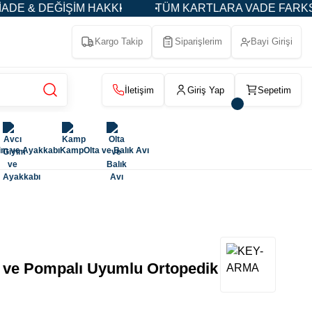
İM HAKKI
TÜM KARTLARA VADE FARKSIZ 3-5-9 TAKS
Kargo Takip
Siparişlerim
Bayi Girişi
İletişim
Giriş Yap
Sepetim
im ve Ayakkabı
Kamp
Olta ve Balık Avı
 ve Pompalı Uyumlu Ortopedik