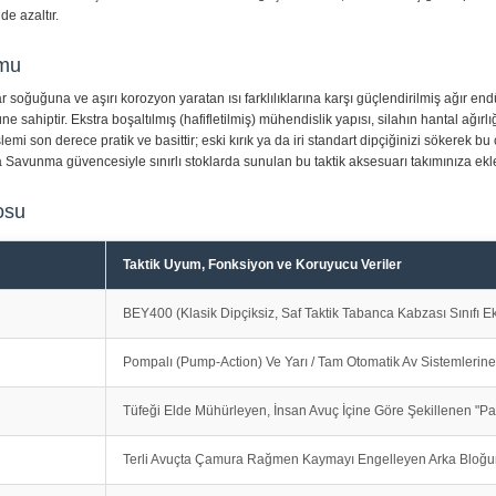
e azaltır.
umu
r soğuğuna ve aşırı korozyon yaratan ısı farklılıklarına karşı güçlendirilmiş ağır
sahiptir. Ekstra boşaltılmış (hafifletilmiş) mühendislik yapısı, silahın hantal ağırlı
emi son derece pratik ve basittir; eski kırık ya da iri standart dipçiğinizi sökerek 
a Savunma güvencesiyle sınırlı stoklarda sunulan bu taktik aksesuarı takımınıza ekle
osu
Taktik Uyum, Fonksiyon ve Koruyucu Veriler
BEY400 (Klasik Dipçiksiz, Saf Taktik Tabanca Kabzası Sınıfı Ek
Pompalı (Pump-Action) Ve Yarı / Tam Otomatik Av Sistemlerin
Tüfeği Elde Mühürleyen, İnsan Avuç İçine Göre Şekillenen "Pa
Terli Avuçta Çamura Rağmen Kaymayı Engelleyen Arka Bloğunda