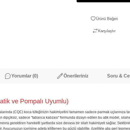
Karşılaştır
Yorumlar (0)
Önerileriniz
Soru & C
tik ve Pompalı Uyumlu)
nmalarında (CQC) koca tüfeğinizin hakimiyetini tamamen sadece parmak uçlarınıza 
 olan dipçiksiz, sadece "tabanca kabzası" formunda dizayn edilen bu atik model, sil
k manevra gerektiren hareketli şartlarda size devasa bir silah hakimiyeti sağlar. Sek
. Avucunuzun içerisine adeta kilitlenen bu güçlü stabilite, özellikle atış geri tepme