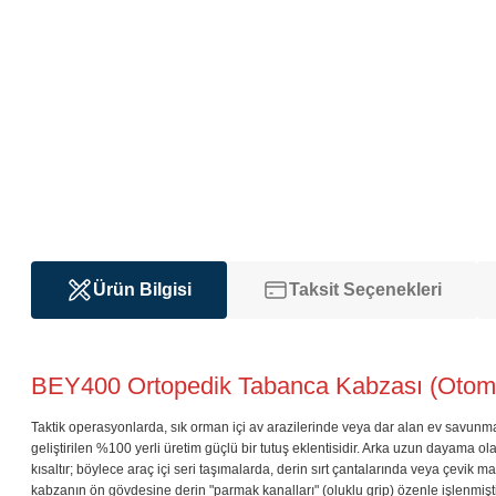
Ürün Bilgisi
Taksit Seçenekleri
BEY400 Ortopedik Tabanca Kabzası (Otoma
Taktik operasyonlarda, sık orman içi av arazilerinde veya dar alan ev savu
geliştirilen %100 yerli üretim güçlü bir tutuş eklentisidir. Arka uzun dayama
kısaltır; böylece araç içi seri taşımalarda, derin sırt çantalarında veya çevi
kabzanın ön gövdesine derin "parmak kanalları" (oluklu grip) özenle işlenmiştir