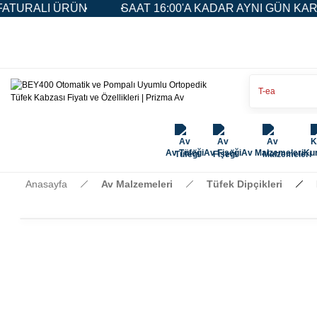
ÜN
SAAT 16:00'A KADAR AYNI GÜN KARGO
5.00
Av Tüfeği
Av Fişeği
Av Malzemeleri
Kur
Anasayfa
Av Malzemeleri
Tüfek Dipçikleri