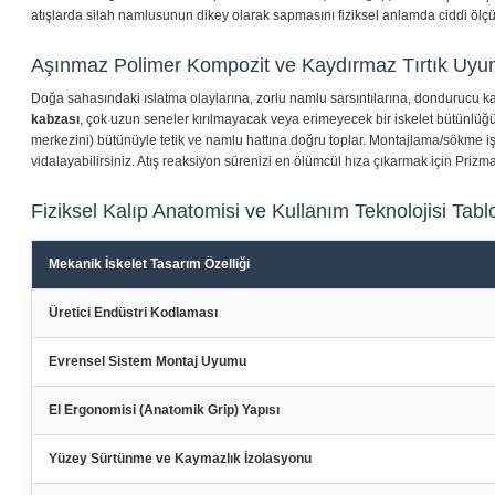
atışlarda silah namlusunun dikey olarak sapmasını fiziksel anlamda ciddi ölçüd
Aşınmaz Polimer Kompozit ve Kaydırmaz Tırtık Uy
Doğa sahasındaki ıslatma olaylarına, zorlu namlu sarsıntılarına, dondurucu ka
kabzası
, çok uzun seneler kırılmayacak veya erimeyecek bir iskelet bütünlüğüne 
merkezini) bütünüyle tetik ve namlu hattına doğru toplar. Montajlama/sökme işl
vidalayabilirsiniz. Atış reaksiyon sürenizi en ölümcül hıza çıkarmak için Prizm
Fiziksel Kalıp Anatomisi ve Kullanım Teknolojisi Tabl
Mekanik İskelet Tasarım Özelliği
Üretici Endüstri Kodlaması
Evrensel Sistem Montaj Uyumu
El Ergonomisi (Anatomik Grip) Yapısı
Yüzey Sürtünme ve Kaymazlık İzolasyonu