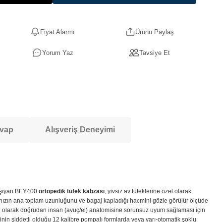
Fiyat Alarmı
Ürünü Paylaş
Yorum Yaz
Tavsiye Et
evap
Alışveriş Deneyimi
taşıyan BEY400
ortopedik tüfek kabzası
, yivsiz av tüfeklerine özel olarak
ahınızın ana toplam uzunluğunu ve bagaj kapladığı hacmini gözle görülür ölçüde
törel olarak doğrudan insan (avuç/el) anatomisine sorunsuz uyum sağlaması için
sinin şiddetli olduğu 12 kalibre pompalı formlarda veya yarı-otomatik şoklu