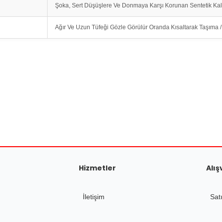
Şoka, Sert Düşüşlere Ve Donmaya Karşı Korunan Sentetik Kalı
Ağır Ve Uzun Tüfeği Gözle Görülür Oranda Kısaltarak Taşıma / 
tersiz gördüğünüz noktaları öneri formunu kullanarak tarafımıza iletebilirsiniz.
a avantajlıdır. Sipariş süreci hızlı,
Ürün hakkında henüz soru sorulmamış.
Bu ürüne ilk yorumu siz yapın!
Yorum Yaz
Soru Sor
Hizmetler
Alış
İletişim
Sat