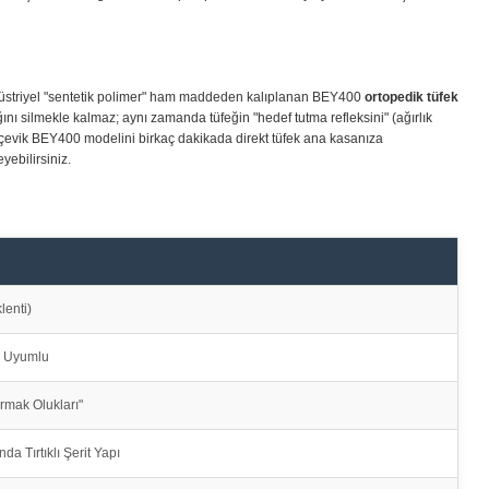
 endüstriyel "sentetik polimer" ham maddeden kalıplanan BEY400
ortopedik tüfek
ğını silmekle kalmaz; aynı zamanda tüfeğin "hedef tutma refleksini" (ağırlık
bu çevik BEY400 modelini birkaç dakikada direkt tüfek ana kasanıza
yebilirsiniz.
lenti)
e Uyumlu
rmak Olukları"
 Tırtıklı Şerit Yapı