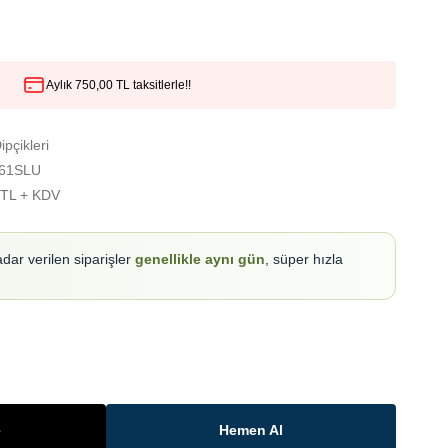
Aylık 750,00 TL taksitlerle!!
ipçikleri
61SLU
 TL + KDV
adar verilen siparişler
genellikle aynı gün
, süper hızla
e
Hemen Al