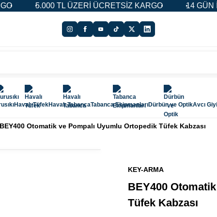
0 TL ÜZERİ ÜCRETSİZ KARGO
14 GÜN İADE & DEĞİŞ
usıkı
Havalı Tüfek
Havalı Tabanca
Tabanca Ekipmanları
Dürbün ve Optik
Avcı Giy
BEY400 Otomatik ve Pompalı Uyumlu Ortopedik Tüfek Kabzası
KEY-ARMA
BEY400 Otomatik
Tüfek Kabzası