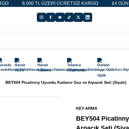
0 TL ÜZERİ ÜCRETSİZ KARGO
14 GÜN İADE & DEĞİŞİ
usıkı
Havalı Tüfek
Havalı Tabanca
Tabanca Ekipmanları
Dürbün ve Optik
Avcı Giy
BEY504 Picatinny Uyumlu Katlanır Gez ve Arpacık Seti (Siyah)
KEY-ARMA
BEY504 Picatinny
Arpacık Seti (Siya