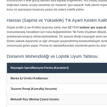
vizörünüzün o anki görüş bandını asla kapatıp engellemez. Acil ihtiyaç duydu
doğrudan namlu ucuyla sarsılmaz bir mekanik "gez-arpacık" hattı (demir nişanga
korur ve operasyon kasanıza çarpıcı bir askeri estetik yükler.
Hassas (Sapma ve Yükseklik) Tık Ayarlı Keskin Kali
Düşük profilli (Low-Profile) tasarıma sahip olan BEY504
katlanır gez arpacık
muharebe/atış mesafeleri için hızla değiştirilebilen "İki Farklı Diyafram (Bü
aralıklarıyla kolayca sıfırlanabilmektedir. Ön arpacık direği (nişangah pimi) i
Ekstra yüksek dayanımlı ve ağır olmayan güçlendirilmiş kompozit/alaşım sentet
omzunuzda görev yapar. Prizma Av standartlarından süzülerek gelen bu özel "Kili
Donanım Mühendisliği ve Lojistik Uyum Tablosu
Nişangah Spesifikasyon Formu (Karakteri)
Marka İçi Üretici Kodlaması
Tasarım Rengi (Kamuflaj Varyantı)
Mekanik Ray (Montaj Çıtası) Uyumu