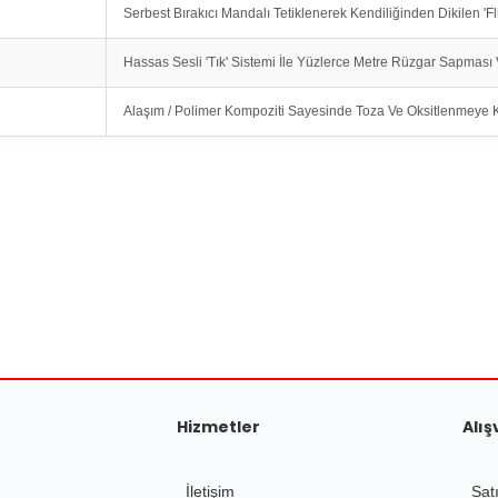
Serbest Bırakıcı Mandalı Tetiklenerek Kendiliğinden Dikilen 'F
Hassas Sesli 'Tık' Sistemi İle Yüzlerce Metre Rüzgar Sapması 
Alaşım / Polimer Kompoziti Sayesinde Toza Ve Oksitlenmeye Ka
tersiz gördüğünüz noktaları öneri formunu kullanarak tarafımıza iletebilirsiniz.
a avantajlıdır. Sipariş süreci hızlı,
Ürün hakkında henüz soru sorulmamış.
Bu ürüne ilk yorumu siz yapın!
Yorum Yaz
Soru Sor
Hizmetler
Alış
İletişim
Sat