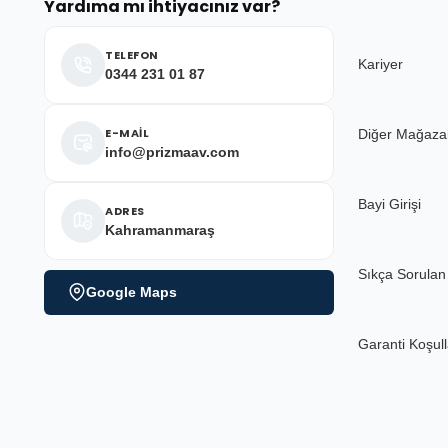
Yardıma mı ihtiyacınız var?
Deneyimini Paylaş
TELEFON
Kariyer
0344 231 01 87
E-MAİL
Diğer Mağaza
info@prizmaav.com
Bayi Girişi
ADRES
Kahramanmaraş
Sıkça Sorulan
Google Maps
Garanti Koşull