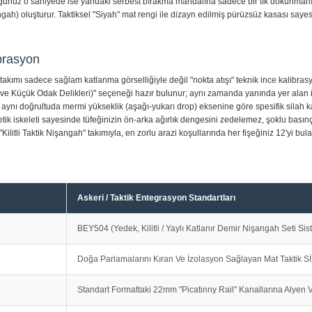
ğunuz o saniyede ise yandaki serbest bırakma mandalına sadece bir tık dokunmanızl
h) oluşturur. Taktiksel "Siyah" mat rengi ile dizayn edilmiş pürüzsüz kasası sayesin
brasyon
takımı sadece sağlam katlanma görselliğiyle değil "nokta atışı" teknik ince kalibras
yük ve Küçük Odak Delikleri)" seçeneği hazır bulunur; aynı zamanda yanında yer ala
se aynı doğrultuda mermi yükseklik (aşağı-yukarı drop) eksenine göre spesifik silah 
ik iskeleti sayesinde tüfeğinizin ön-arka ağırlık dengesini zedelemez, şoklu basın
tli Taktik Nişangah" takımıyla, en zorlu arazi koşullarında her fişeğiniz 12'yi bulac
Askeri / Taktik Entegrasyon Standartları
BEY504 (Yedek, Kilitli / Yaylı Katlanır Demir Nişangah Seti Sis
Doğa Parlamalarını Kıran Ve İzolasyon Sağlayan Mat Taktik 
Standart Formattaki 22mm "Picatinny Rail" Kanallarına Alyen 