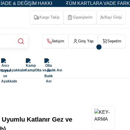
M HAKKI
TÜM KARTLARA VADE FARKSIZ 3-5-9 TAKSİ
Kargo Takip
Siparişlerim
Bayi Girişi
İletişim
Giriş Yap
Sepetim
im ve Ayakkabı
Kamp
Olta ve Balık Avı
 Uyumlu Katlanır Gez ve
h)