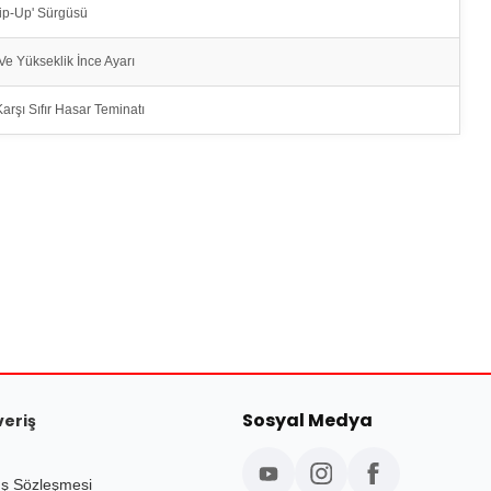
lip-Up' Sürgüsü
Ve Yükseklik İnce Ayarı
rşı Sıfır Hasar Teminatı
Sosyal Medya
veriş
ış Sözleşmesi