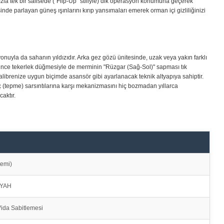
a tek bir salisede ("Flip-Up" stiliyle) dik operasyon konumuna geçerek
de parlayan güneş ışınlarını kırıp yansımaları emerek orman içi gizliliğinizi
yonuyla da sahanın yıldızıdır. Arka gez gözü ünitesinde, uzak veya yakın farklı
n ince tekerlek düğmesiyle de merminin "Rüzgar (Sağ-Sol)" sapması tık
kalibrenize uygun biçimde asansör gibi ayarlanacak teknik altyapıya sahiptir.
ç (tepme) sarsıntılarına karşı mekanizmasını hiç bozmadan yıllarca
aktır.
temi)
SİYAH
Vida Sabitlemesi