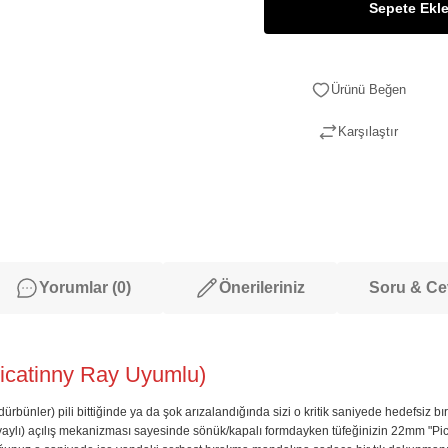
Sepete Ekl
Karşılaştır
Yorumlar (0)
Önerileriniz
Soru & C
Picatinny Ray Uyumlu)
h dürbünler) pili bittiğinde ya da şok arızalandığında sizi o kritik saniyede hedef
li (yaylı) açılış mekanizması sayesinde sönük/kapalı formdayken tüfeğinizin 22mm "Pic