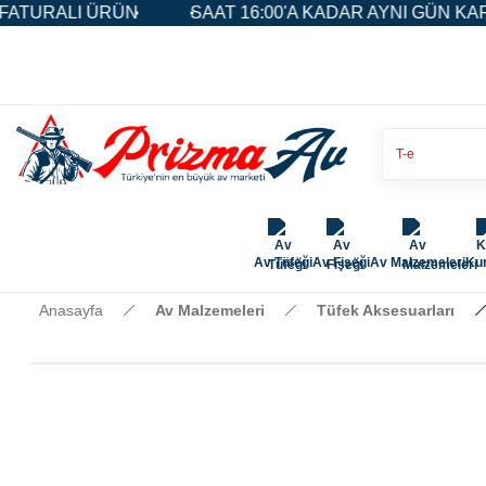
ÜN
SAAT 16:00'A KADAR AYNI GÜN KARGO
5.00
Av Tüfeği
Av Fişeği
Av Malzemeleri
Kur
Anasayfa
Av Malzemeleri
Tüfek Aksesuarları