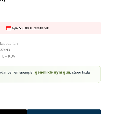
Aylık 500,00 TL taksitlerle!!
ksesuarları
C5YN3
 TL + KDV
genellikle aynı gün
adar verilen siparişler
, süper hızla