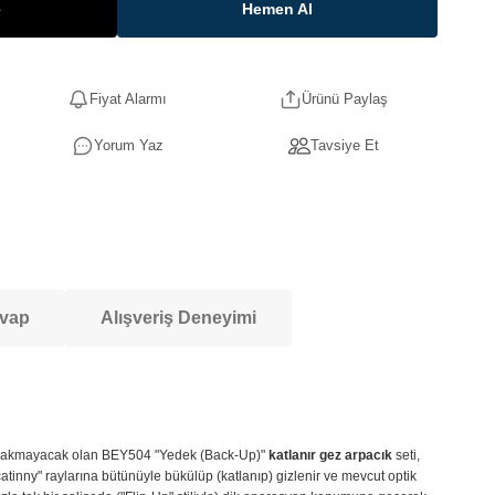
e
Hemen Al
Fiyat Alarmı
Ürünü Paylaş
Yorum Yaz
Tavsiye Et
evap
Alışveriş Deneyimi
siz bırakmayacak olan BEY504 "Yedek (Back-Up)"
katlanır gez arpacık
seti,
atinny" raylarına bütünüyle bükülüp (katlanıp) gizlenir ve mevcut optik