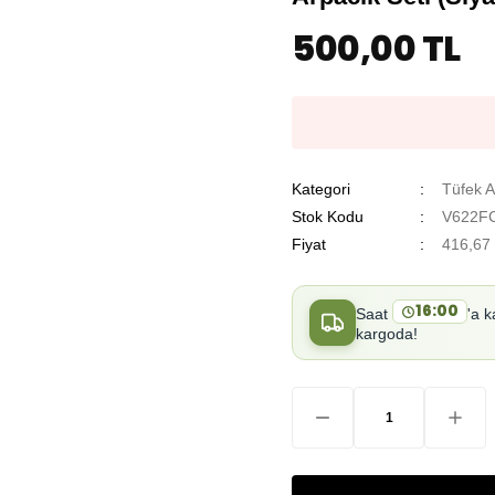
500,00 TL
Kategori
Tüfek A
Stok Kodu
V622F
Fiyat
416,67
16:00
Saat
'a k
kargoda!