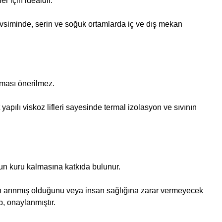
er için idealdir.
evsiminde, serin ve soğuk ortamlarda iç ve dış mekan
lması önerilmez.
esit yapılı viskoz lifleri sayesinde termal izolasyon ve sıvının
udun kuru kalmasına katkıda bulunur.
en arınmış olduğunu veya insan sağlığına zarar vermeyecek
, onaylanmıştır.