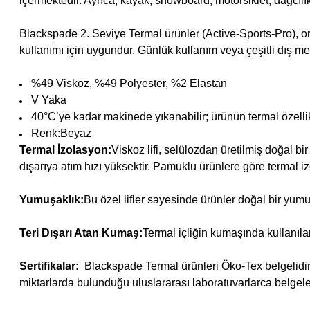
içermektedir. Ayrıca, kayak, snowboard, motorsiklet, dağcılık, b
Blackspade 2. Seviye Termal ürünler (Active-Sports-Pro), or
kullanımı için uygundur. Günlük kullanım veya çeşitli dış me
%49 Viskoz, %49 Polyester, %2 Elastan
V Yaka
40°C’ye kadar makinede yıkanabilir; ürünün termal özelli
Renk:Beyaz
Termal İzolasyon:
Viskoz lifi, selülozdan üretilmiş doğal b
dışarıya atım hızı yüksektir. Pamuklu ürünlere göre termal 
Yumuşaklık:
Bu özel lifler sayesinde ürünler doğal bir yumu
Teri Dışarı Atan Kumaş:
Termal içliğin kumaşında kullanı
Sertifikalar:
Blackspade Termal ürünleri Öko-Tex belgelidir
miktarlarda bulunduğu uluslararası laboratuvarlarca belgelen