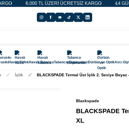
000 TL ÜZERİ ÜCRETSİZ KARGO
14 GÜN İADE & DEĞİ
usıkı
Havalı Tüfek
Havalı Tabanca
Tabanca Ekipmanları
Dürbün ve Optik
Avcı Giy
ı
İçlik
BLACKSPADE Termal Üst İçlik 2. Seviye Beyaz 
Blackspade
BLACKSPADE Terma
XL