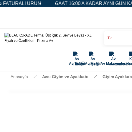
ÜRÜN
SAAT 16:00'A KADAR AYNI GÜN KARGO
5.
Av Tüfeği
Av Fişeği
Av Malzemeleri
Kur
Anasayfa
Avcı Giyim ve Ayakkabı
Giyim Ayakkab