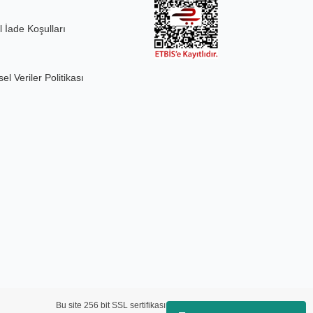
l İade Koşulları
sel Veriler Politikası
Bu site 256 bit SSL sertifikası ve 3D güvenlik ile korunmaktadır.