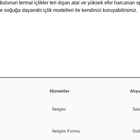
nan termal içlikler teri dışarı atar ve yüksek efor harcanan spor v
e soğuğa dayanıklı içlik modelleri ile kendinizi koruyabilirsiniz.
tersiz gördüğünüz noktaları öneri formunu kullanarak tarafımıza iletebilirsiniz.
a avantajlıdır. Sipariş süreci hızlı,
Ürün hakkında henüz soru sorulmamış.
Bu ürüne ilk yorumu siz yapın!
Yorum Yaz
Soru Sor
Hizmetler
Alış
İletişim
Sat
Gönder
İletişim Formu
Gizl