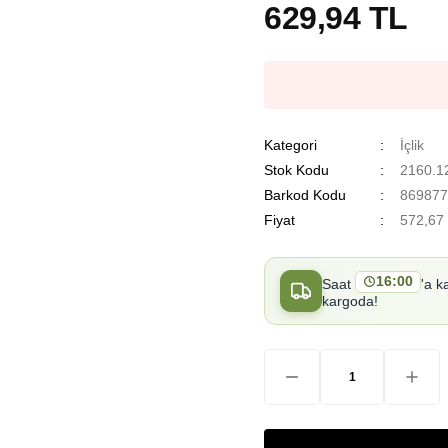
629,94 TL
Kategori
İçlik
Stok Kodu
2160.1
Barkod Kodu
869877
Fiyat
572,67
16:00
Saat
'a k
kargoda!