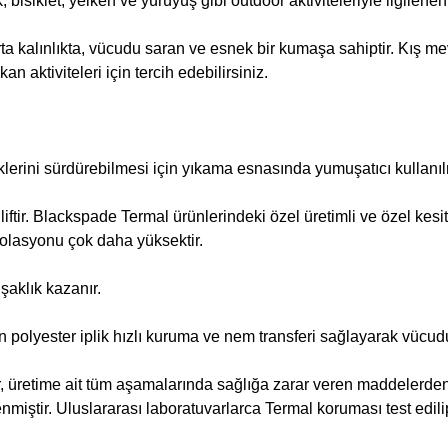
isiklet, yelken ve yürüyüş gibi outdoor aktiviteleriyle ilgilenenl
ta kalınlıkta, vücudu saran ve esnek bir kumaşa sahiptir. Kış m
kan aktiviteleri için tercih edebilirsiniz.
klerini sürdürebilmesi için yıkama esnasında yumuşatıcı kullanı
ir liftir. Blackspade Termal ürünlerindeki özel üretimli ve özel k
izolasyonu çok daha yüksektir.
şaklık kazanır.
lan polyester iplik hızlı kuruma ve nem transferi sağlayarak vüc
, üretime ait tüm aşamalarında sağlığa zarar veren maddelerd
miştir. Uluslararası laboratuvarlarca Termal koruması test edilip