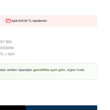
Aylık 629,94 TL taksitlerle!!
257.BXL
3016094
 TL + KDV
adar verilen siparişler
genellikle aynı gün
, süper hızla