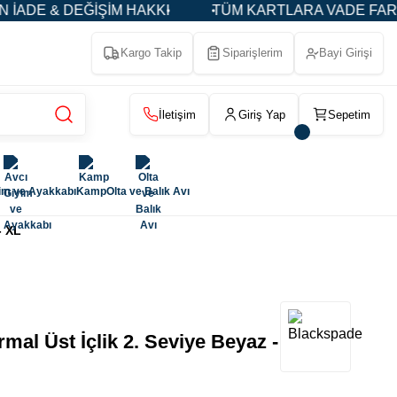
ŞİM HAKKI
TÜM KARTLARA VADE FARKSIZ 3-5-9 TAK
Kargo Takip
Siparişlerim
Bayi Girişi
İletişim
Giriş Yap
Sepetim
im ve Ayakkabı
Kamp
Olta ve Balık Avı
- XL
l Üst İçlik 2. Seviye Beyaz -