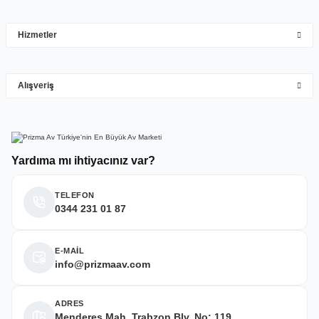
çok hızlı çok ilgillier
Hizmetler
M... Y... | 10/05/2026
Gönder
Alışveriş
Deneyimini Paylaş
Yardıma mı ihtiyacınız var?
TELEFON
0344 231 01 87
E-MAİL
info@prizmaav.com
ADRES
Menderes Mah. Trabzon Blv. No: 119