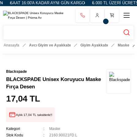
SAAT 16:00'A KADAR AYNI GÜN KARGO
5.000 TL ÜZERİ ÜCRETSİ
Anasayfa
Avcı Giyim ve Ayakkabı
Giyim Ayakkabı
Maske
Blackspade
BLACKSPADE Unisex Koruyucu Maske
Fırça Desen
17,04 TL
Aylık 17,04 TL taksitlerle!!
Kategori
Maske
Stok Kodu
2160.90021FD.L