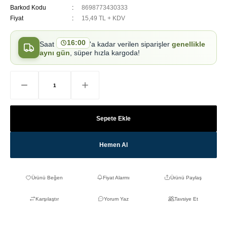
Barkod Kodu
8698773430333
Fiyat
15,49 TL + KDV
16:00
Saat
'a kadar verilen siparişler
genellikle
aynı gün
, süper hızla kargoda!
Sepete Ekle
Hemen Al
Fiyat Alarmı
Ürünü Paylaş
Karşılaştır
Yorum Yaz
Tavsiye Et