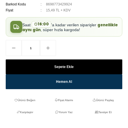
Barkod Kodu
8698773429924
Fiyat
15,49 TL + KDV
16:00
genellikle
Saat
'a kadar verilen siparişler
aynı gün
, süper hızla kargoda!
Sepete Ekle
Hemen Al
Fiyat Alarmı
Ürünü Paylaş
Karşılaştır
Yorum Yaz
Tavsiye Et