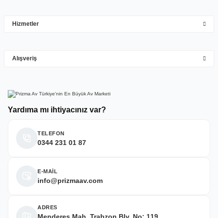
çok hızlı çok ilgillier
Hizmetler
M... Y... | 10/05/2026
Gönder
Alışveriş
Deneyimini Paylaş
Yardıma mı ihtiyacınız var?
TELEFON
0344 231 01 87
E-MAİL
info@prizmaav.com
ADRES
Menderes Mah. Trabzon Blv. No: 119