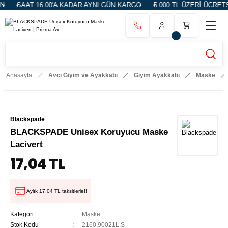
SAAT 16:00'A KADAR AYNI GÜN KARGO
5.000 TL ÜZERİ ÜCRETSİ
Anasayfa
Avcı Giyim ve Ayakkabı
Giyim Ayakkabı
Maske
Blackspade
BLACKSPADE Unisex Koruyucu Maske
Lacivert
17,04 TL
Aylık 17,04 TL taksitlerle!!
Kategori
Maske
Stok Kodu
2160.90021L.S