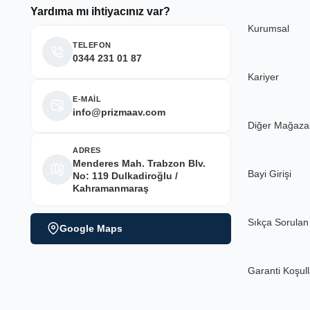
M... Y... | 10/05/2026
Yardıma mı ihtiyacınız var?
Kurumsal
Deneyimini Paylaş
TELEFON
0344 231 01 87
Kariyer
E-MAİL
info@prizmaav.com
Diğer Mağaza
ADRES
Menderes Mah. Trabzon Blv.
Bayi Girişi
No: 119 Dulkadiroğlu /
Kahramanmaraş
Sıkça Sorulan
Google Maps
Garanti Koşull