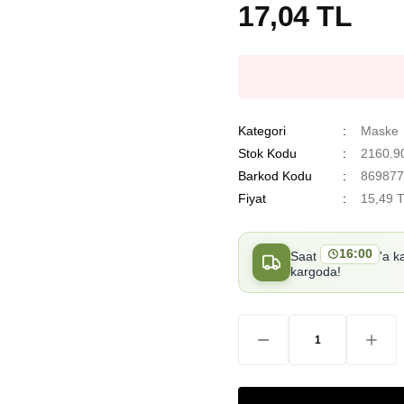
17,04 TL
Kategori
Maske
Stok Kodu
2160.9
Barkod Kodu
869877
Fiyat
15,49 
16:00
Saat
'a k
kargoda!