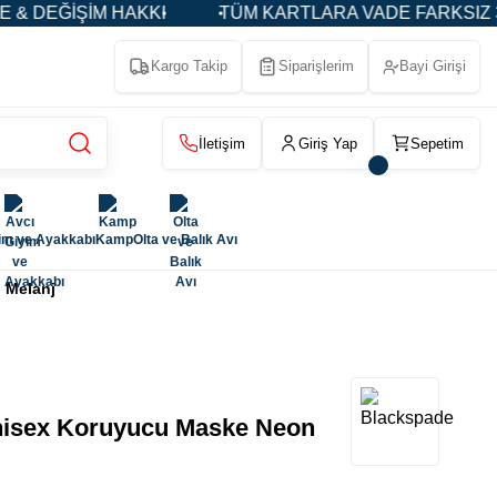
HAKKI
TÜM KARTLARA VADE FARKSIZ 3-5-9 TAKSİT
Kargo Takip
Siparişlerim
Bayi Girişi
İletişim
Giriş Yap
Sepetim
im ve Ayakkabı
Kamp
Olta ve Balık Avı
 Melanj
sex Koruyucu Maske Neon