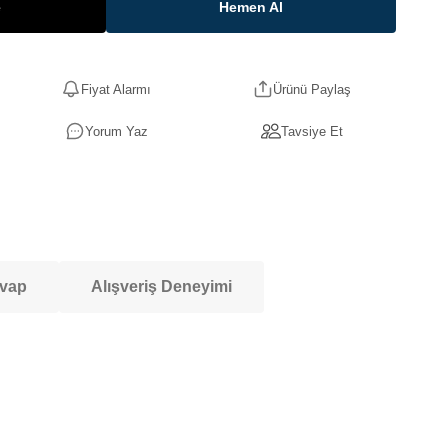
e
Hemen Al
Fiyat Alarmı
Ürünü Paylaş
Yorum Yaz
Tavsiye Et
evap
Alışveriş Deneyimi