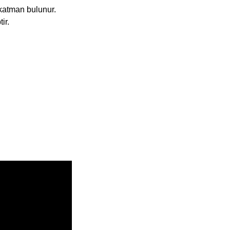
 katman bulunur.
ir.