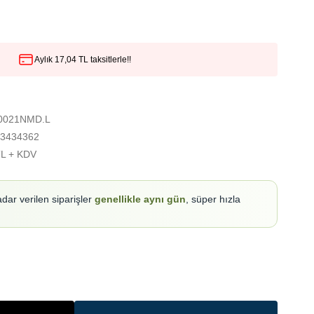
Aylık 17,04 TL taksitlerle!!
0021NMD.L
3434362
TL + KDV
adar verilen siparişler
genellikle aynı gün
, süper hızla