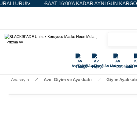
SAAT 16:00'A KADAR AYNI GÜN KARGO
5.000 
Av Tüfeği
Av Fişeği
Av Malzemeleri
Kur
Anasayfa
Avcı Giyim ve Ayakkabı
Giyim Ayakkab