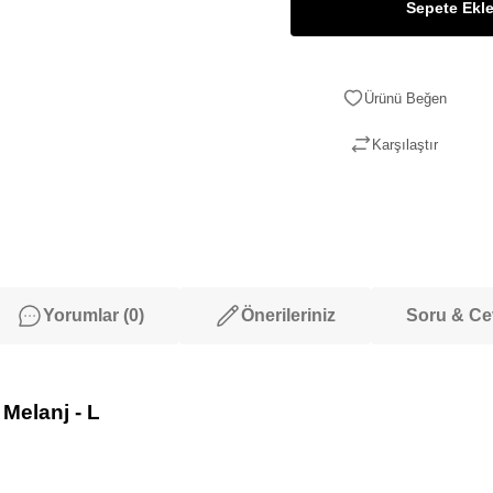
Sepete Ekl
Karşılaştır
Yorumlar (0)
Önerileriniz
Soru & C
elanj - L