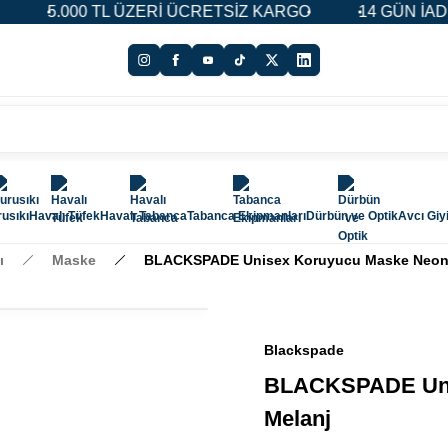
TL ÜZERİ ÜCRETSİZ KARGO
14 GÜN İADE & DEĞİŞİM 
usıkı
Havalı Tüfek
Havalı Tabanca
Tabanca Ekipmanları
Dürbün ve Optik
Avcı Giy
ı
Maske
BLACKSPADE Unisex Koruyucu Maske Neon
Blackspade
BLACKSPADE Uni
Melanj