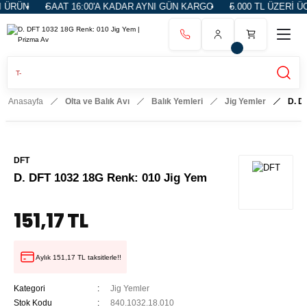
ÜRÜN
SAAT 16:00'A KADAR AYNI GÜN KARGO
5.000 TL ÜZERİ ÜC
Anasayfa
Olta ve Balık Avı
Balık Yemleri
Jig Yemler
D. D
DFT
D. DFT 1032 18G Renk: 010 Jig Yem
151,17 TL
Aylık 151,17 TL taksitlerle!!
Kategori
Jig Yemler
Stok Kodu
840.1032.18.010