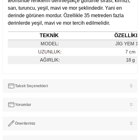
teorisinde renklerin derinleştikçe görülme sırası; kırmızı,
sarı, turuncu, yeşil, mavi ve mor şeklindedir. Yani en
derinde görünen mordur. Özellikle 35 metreden fazla
derinlerde yeşil, mavi ve mor tercih edilmelidir.
TEKNİK
ÖZELLİKL
MODEL
:
JİG YEM 1
UZUNLUK:
7 cm
AĞIRLIK:
18 g
Taksit Seçenekleri
Yorumlar
Önerileriniz
Bu ürüne ilk yorumu siz yapın!