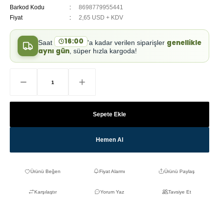
Barkod Kodu
8698779955441
Fiyat
2,65 USD + KDV
16:00
genellikle
Saat
'a kadar verilen siparişler
aynı gün
, süper hızla kargoda!
Sepete Ekle
Hemen Al
Fiyat Alarmı
Ürünü Paylaş
Karşılaştır
Yorum Yaz
Tavsiye Et