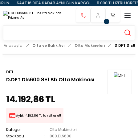
RÜN
SAAT 16:00'A KADAR AYNI GÜN KARGO
5.000 TL ÜZERİ ÜCRETSİ
Anasayfa
Olta ve Balık Avı
Olta Makineleri
D.DFT Dls60
DFT
D.DFT Dls600 8+1 Bb Olta Makinası
14.192,86 TL
Aylık 14.192,86 TL taksitlerle!!
Kategori
Olta Makineleri
Stok Kodu
800.DLS600