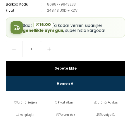
Barkod Kodu
8698779943233
Fiyat
248,43 USD + KDV
16:00
Saat
'a kadar verilen siparişler
genellikle aynı gün
, süper hızla kargoda!
Sepete Ekle
Hemen Al
Fiyat Alarmı
Ürünü Paylaş
Karşılaştır
Yorum Yaz
Tavsiye Et