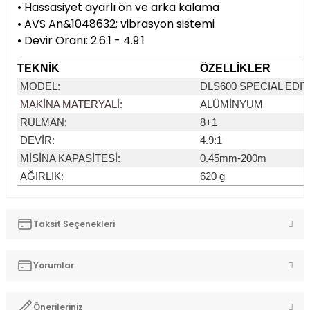
• Hassasiyet ayarlı ön ve arka kalama
• AVS An&1048632; vibrasyon sistemi
• Devir Oranı: 2.6:1 - 4.9:1
TEKNİK
ÖZELLİKLER
MODEL
:
DLS600 SPECIAL EDIT
MAKİNA MATERYALİ
:
ALÜMİNYUM
RULMAN
:
8+1
DEVİR
:
4.9:1
MİSİNA KAPASİTESİ
:
0.45mm-200m
AĞIRLIK
:
620 g
Taksit Seçenekleri
Yorumlar
Önerileriniz