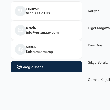
TELEFON
Kariyer
0344 231 01 87
Diğer Mağaza
E-MAİL
info@prizmaav.com
Bayi Girişi
ADRES
Kahramanmaraş
Sıkça Sorulan
Google Maps
Garanti Koşull