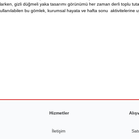
arken, gizli düğmeli yaka tasarımı görünümü her zaman derli toplu tutar
a kullanılabilen bu gömlek, kurumsal hayata ve hafta sonu aktivitelerine 
tersiz gördüğünüz noktaları öneri formunu kullanarak tarafımıza iletebilirsiniz.
a avantajlıdır. Sipariş süreci hızlı,
Ürün hakkında henüz soru sorulmamış.
Bu ürüne ilk yorumu siz yapın!
Yorum Yaz
Soru Sor
Hizmetler
Alış
İletişim
Sat