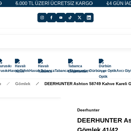
5.000 TL ÜZERİ ÜCRETSİZ KARGO
14 GÜN İADE & 
usıkı
Havalı Tüfek
Havalı Tabanca
Tabanca Ekipmanları
Dürbün ve Optik
Avcı Giy
ı
Gömlek
DEERHUNTER Ashton 58749 Kahve Kareli G
Deerhunter
DEERHUNTER Asht
Gömlek 41/42