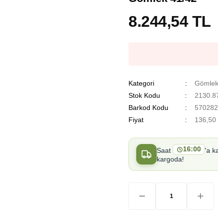
8.244,54 TL
Kategori
Gömle
Stok Kodu
2130.8
Barkod Kodu
570282
Fiyat
136,50
16:00
Saat
'a k
kargoda!