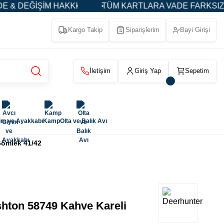
DEĞİŞİM HAKKI
TÜM KARTLARA VADE FARKSIZ 3-5-9
Kargo Takip
Siparişlerim
Bayi Girişi
İletişim
Giriş Yap
Sepetim
im ve Ayakkabı
Kamp
Olta ve Balık Avı
ömlek 41/42
on 58749 Kahve Kareli