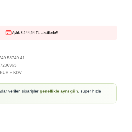
Aylık 8.244,54 TL taksitlerle!!
k
749.58749.41
7236963
 EUR + KDV
adar verilen siparişler
genellikle aynı gün
, süper hızla