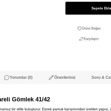
Sepete Ekl
Karşılaştır
Yorumlar (0)
Önerileriniz
Soru & C
areli Gömlek 41/42
sız bir stille buluşturur. Esnek pamuk karışımından üretilen yapısı, i