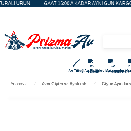
LI ÜRÜN
SAAT 16:00'A KADAR AYNI GÜN KARGO
Av Tüfeği
Av Fişeği
Av Malzemeleri
Kur
Anasayfa
Avcı Giyim ve Ayakkabı
Giyim Ayakkab