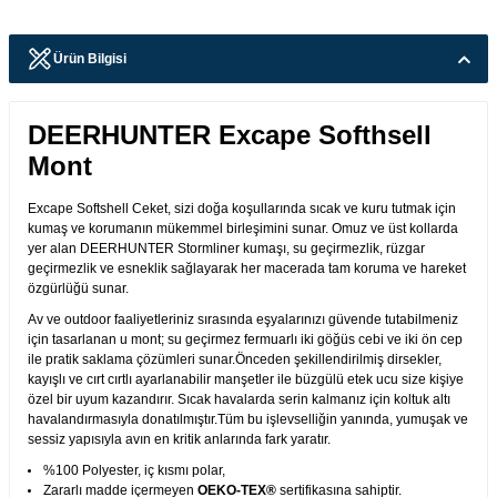
Ürün Bilgisi
DEERHUNTER Excape Softhsell
Mont
Excape Softshell Ceket, sizi doğa koşullarında sıcak ve kuru tutmak için
kumaş ve korumanın mükemmel birleşimini sunar. Omuz ve üst kollarda
yer alan DEERHUNTER Stormliner kumaşı, su geçirmezlik, rüzgar
geçirmezlik ve esneklik sağlayarak her macerada tam koruma ve hareket
özgürlüğü sunar.
Av ve outdoor faaliyetleriniz sırasında eşyalarınızı güvende tutabilmeniz
için tasarlanan u mont; su geçirmez fermuarlı iki göğüs cebi ve iki ön cep
ile pratik saklama çözümleri sunar.Önceden şekillendirilmiş dirsekler,
kayışlı ve cırt cırtlı ayarlanabilir manşetler ile büzgülü etek ucu size kişiye
özel bir uyum kazandırır. Sıcak havalarda serin kalmanız için koltuk altı
havalandırmasıyla donatılmıştır.Tüm bu işlevselliğin yanında, yumuşak ve
sessiz yapısıyla avın en kritik anlarında fark yaratır.
%100 Polyester, iç kısmı polar,
Zararlı madde içermeyen
OEKO-TEX®
sertifikasına sahiptir.