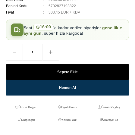
Barkod Kodu
5702827193822
Fiyat
303,45 EUR + KDV
16:00
Saat
'a kadar verilen siparişler
genellikle
aynı gün
, süper hızla kargoda!
Sepete Ekle
Hemen Al
Fiyat Alarmı
Ürünü Paylaş
Karşılaştır
Yorum Yaz
Tavsiye Et