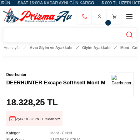
RÜN
SAAT 16:00'A KADAR AYNI GÜN KARGO
5.000 TL ÜZERİ ÜCR
Anasayfa
Avcı Giyim ve Ayakkabı
Giyim Ayakkabı
Mont - Cek
Deerhunter
DEERHUNTER Excape Softhsell Mont M
18.328,25 TL
Aylık 18.328,25 TL taksitlerle!!
Kategori
Mont - Ceket
Stok Kodu
2130.5643.376.M