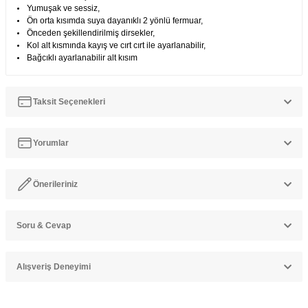
Yumuşak ve sessiz,
Ön orta kısımda suya dayanıklı 2 yönlü fermuar,
Önceden şekillendirilmiş dirsekler,
Kol alt kısmında kayış ve cırt cırt ile ayarlanabilir,
Bağcıklı ayarlanabilir alt kısım
Taksit Seçenekleri
Yorumlar
Önerileriniz
Bu ürüne ilk yorumu siz yapın!
Soru & Cevap
Bu ürünün fiyat bilgisi, resim, ürün açıklamalarında ve diğer
konularda yetersiz gördüğünüz noktaları öneri formunu kullanarak
Yorum Yaz
tarafımıza iletebilirsiniz.
Alışveriş Deneyimi
Görüş ve önerileriniz için teşekkür ederiz.
Ürün hakkında henüz soru sorulmamış.
Ürün resmi kalitesiz, bozuk veya görüntülenemiyor.