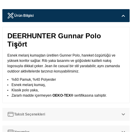
Ürün Bilgisi
DEERHUNTER Gunnar Polo
Tişört
Esnek melanj kumaştan üretilen Gunner Polo, hareket özgürlüğü ve
yüksek konfor sağlar. Rib yaka tasarımı ve göğüsteki kaliteli nakış
logosuyla dikkat çeker. Jean ile casual bir stil yaratabilir, aynı zamanda
outdoor aktivitelerde tarzınızı koruyabilirsiniz.
%60 Pamuk, %40 Polyester
Esnek melanj kumaş,
Klasik polo yaka,
Zararlı madde içermeyen
OEKO-TEX®
sertifikasına sahiptir.
Taksit Seçenekleri
Yorumlar