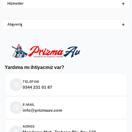
Hizmetler
M... Y... | 10/05/2026
Gönder
Alışveriş
Deneyimini Paylaş
Yardıma mı ihtiyacınız var?
TELEFON
0344 231 01 87
E-MAİL
info@prizmaav.com
ADRES