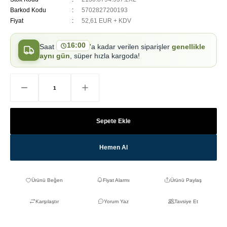
Barkod Kodu
5702827200193
Fiyat
52,61 EUR + KDV
16:00
Saat
'a kadar verilen siparişler
genellikle
aynı gün
, süper hızla kargoda!
Sepete Ekle
Hemen Al
Fiyat Alarmı
Ürünü Paylaş
Karşılaştır
Yorum Yaz
Tavsiye Et