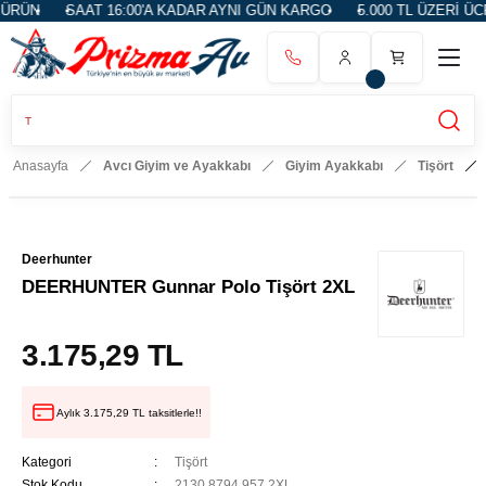
RÜN
SAAT 16:00'A KADAR AYNI GÜN KARGO
5.000 TL ÜZERİ ÜCR
Anasayfa
Avcı Giyim ve Ayakkabı
Giyim Ayakkabı
Tişört
Deerhunter
DEERHUNTER Gunnar Polo Tişört 2XL
3.175,29 TL
Aylık 3.175,29 TL taksitlerle!!
Kategori
Tişört
Stok Kodu
2130.8794.957.2XL