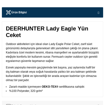
Ürün Bilgisi
DEERHUNTER Lady Eagle Yün
Ceket
Outdoor aktiviteleri için ideal olan Lady Eagle Polar Ceket, zarif süet
görünümlü detaylarıyla geleneksel stili yansıtırken şıklığı ön plana çıkarır.
Kadınlara özel modern kesimi, ribana manşetleri ve ayarlanabilir büzgülü
eteğiyle konforlu bir kullanım sunar. Fermuarlı cepler outdoor için gerekli
eşyalarınızı güvenle taşımanızı sağlar.
Esnek yapısıyla mevsim geçişlerinde tek başına, yaz aylarında hafif bir
dış katman olarak veya soğuk havalarda yalıtıcı bir ara katman şeklinde
kullanılabilir. Şıklık ve işlevselliği bir arada arayan kadınlar için olmazsa
olmaz bir parçadır.
Zararlı madde içermeyen
OEKO-TEX®
sertifikasına sahiptir.
%100 Polyester, 320 gr/m²