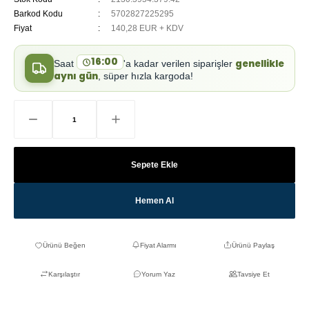
Barkod Kodu
5702827225295
Fiyat
140,28 EUR + KDV
16:00
genellikle
Saat
'a kadar verilen siparişler
aynı gün
, süper hızla kargoda!
Sepete Ekle
Hemen Al
Fiyat Alarmı
Ürünü Paylaş
Karşılaştır
Yorum Yaz
Tavsiye Et