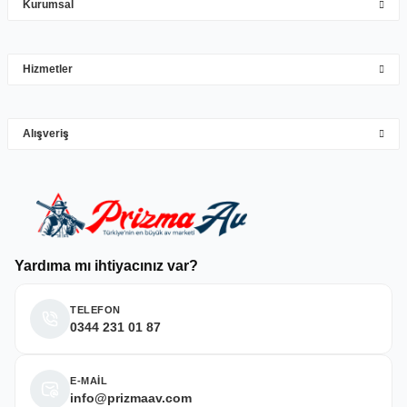
Kurumsal
Mehmet Hakan Yİğit | 10/05/2026
çok hızlı çok ilgillier
Hizmetler
M... Y... | 10/05/2026
Gönder
Alışveriş
Deneyimini Paylaş
Yardıma mı ihtiyacınız var?
TELEFON
0344 231 01 87
E-MAİL
info@prizmaav.com