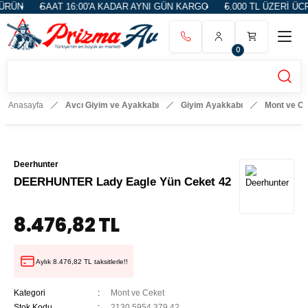
RÜN
SAAT 16:00'A KADAR AYNI GÜN KARGO
5.000 TL ÜZERİ ÜCR
0
Anasayfa
Avcı Giyim ve Ayakkabı
Giyim Ayakkabı
Mont ve C
Deerhunter
DEERHUNTER Lady Eagle Yün Ceket 42
8.476,82 TL
Aylık 8.476,82 TL taksitlerle!!
Kategori
Mont ve Ceket
Stok Kodu
2130.5954.379.42