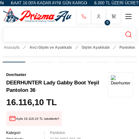
SAAT 16:00'A KADAR AYNI GÜN KARGO
5.000 TL ÜZERİ ÜCRETS
0
Anasayfa
Avcı Giyim ve Ayakkabı
Giyim Ayakkabı
Pantolon
Deerhunter
DEERHUNTER Lady Gabby Boot Yeşil
Pantolon 36
16.116,10 TL
Aylık 16.116,10 TL taksitlerle!!
Kategori
Pantolon