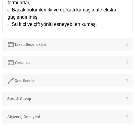
fermuarlar,
Bacak bölümleri iki ve üç katlı kumaşlar ile ekstra
güçlendirilmiş,
Su itici ve çift yönlü esneyebilen kumaş.
Taksit Seçenekleri
Yorumlar
Önerileriniz
Bu ürüne ilk yorumu siz yapın!
Soru & Cevap
Bu ürünün fiyat bilgisi, resim, ürün açıklamalarında ve diğer
konularda yetersiz gördüğünüz noktaları öneri formunu kullanarak
Yorum Yaz
tarafımıza iletebilirsiniz.
Alışveriş Deneyimi
Görüş ve önerileriniz için teşekkür ederiz.
Ürün hakkında henüz soru sorulmamış.
Ürün resmi kalitesiz, bozuk veya görüntülenemiyor.