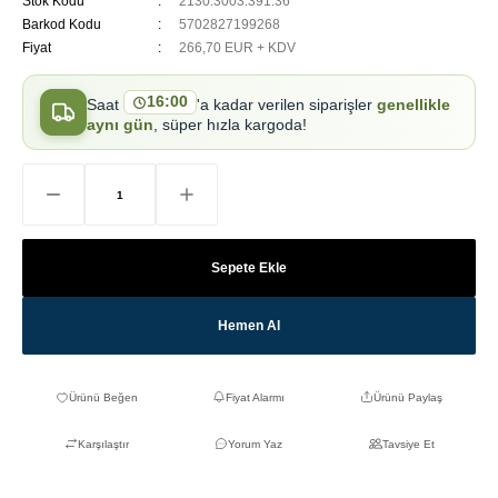
Stok Kodu
2130.3003.391.36
Barkod Kodu
5702827199268
Fiyat
266,70 EUR + KDV
16:00
Saat
'a kadar verilen siparişler
genellikle
aynı gün
, süper hızla kargoda!
Sepete Ekle
Hemen Al
Fiyat Alarmı
Ürünü Paylaş
Karşılaştır
Yorum Yaz
Tavsiye Et