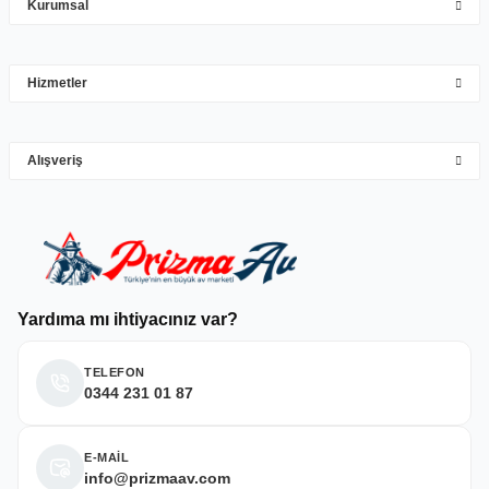
Kurumsal
Mehmet Hakan Yİğit | 10/05/2026
çok hızlı çok ilgillier
Hizmetler
M... Y... | 10/05/2026
Gönder
Alışveriş
Deneyimini Paylaş
Yardıma mı ihtiyacınız var?
TELEFON
0344 231 01 87
E-MAİL
info@prizmaav.com