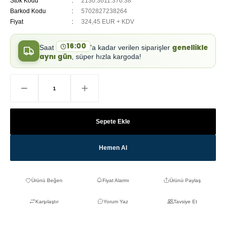
Stok Kodu
2130.3611.376.38
Barkod Kodu
5702827238264
Fiyat
324,45 EUR + KDV
16:00
genellikle
Saat
'a kadar verilen siparişler
aynı gün
, süper hızla kargoda!
Sepete Ekle
Hemen Al
Fiyat Alarmı
Ürünü Paylaş
Karşılaştır
Yorum Yaz
Tavsiye Et