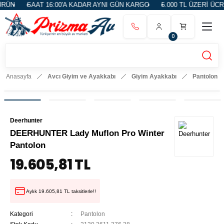
ÜN
SAAT 16:00'A KADAR AYNI GÜN KARGO
5.000 TL ÜZERİ ÜCRE
0
Anasayfa
Avcı Giyim ve Ayakkabı
Giyim Ayakkabı
Pantolon
Deerhunter
DEERHUNTER Lady Muflon Pro Winter
Pantolon
19.605,81 TL
Aylık 19.605,81 TL taksitlerle!!
Kategori
Pantolon