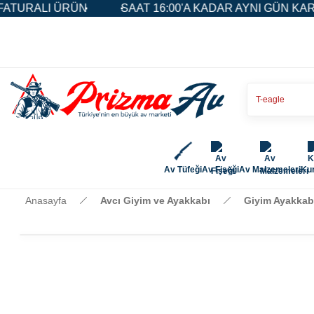
URALI ÜRÜN
SAAT 16:00'A KADAR AYNI GÜN KARGO
Av Tüfeği
Av Fişeği
Av Malzemeleri
Kur
Anasayfa
Avcı Giyim ve Ayakkabı
Giyim Ayakkab