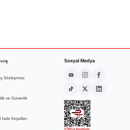
Sosyal Medya
veriş
ış Sözleşmesi
ilik ve Güvenlik
l İade Koşulları