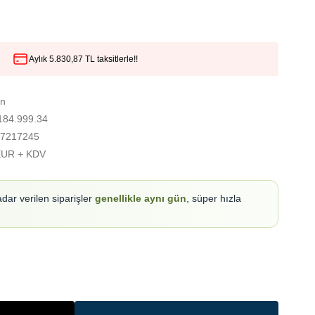
Aylık 5.830,87 TL taksitlerle!!
on
184.999.34
7217245
EUR + KDV
adar verilen siparişler
genellikle aynı gün
, süper hızla