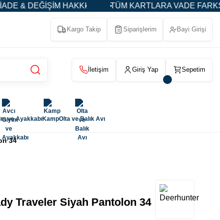
 & DEĞİŞİM HAKKI
TÜM KARTLARA VADE FARKSIZ 3-5
Kargo Takip
Siparişlerim
Bayi Girişi
İletişim
Giriş Yap
Sepetim
im ve Ayakkabı
Kamp
Olta ve Balık Avı
on 34
 Traveler Siyah Pantolon 34