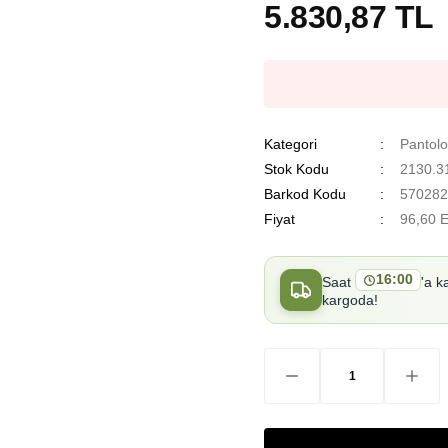
5.830,87 TL
Kategori
Pantol
Stok Kodu
2130.3
Barkod Kodu
570282
Fiyat
96,60 
16:00
Saat
'a k
kargoda!