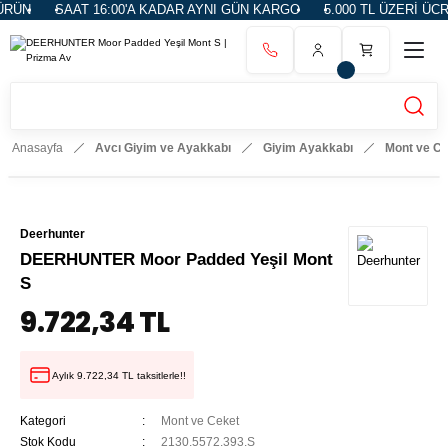
RÜN
SAAT 16:00'A KADAR AYNI GÜN KARGO
5.000 TL ÜZERİ ÜCR
Anasayfa
Avcı Giyim ve Ayakkabı
Giyim Ayakkabı
Mont ve C
Deerhunter
DEERHUNTER Moor Padded Yeşil Mont
S
9.722,34 TL
Aylık 9.722,34 TL taksitlerle!!
Kategori
Mont ve Ceket
Stok Kodu
2130.5572.393.S