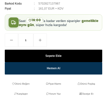
Barkod Kodu
5702827137987
Fiyat
161,07 EUR + KDV
16:00
genellikle
Saat
'a kadar verilen siparişler
aynı gün
, süper hızla kargoda!
Sepete Ekle
Hemen Al
Fiyat Alarmı
Ürünü Paylaş
Karşılaştır
Yorum Yaz
Tavsiye Et