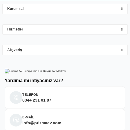
çok iyi
Kurumsal
Mehmet Hakan Yİğit | 10/05/2026
çok hızlı çok ilgillier
Hizmetler
M... Y... | 10/05/2026
Gönder
Alışveriş
Deneyimini Paylaş
Yardıma mı ihtiyacınız var?
TELEFON
0344 231 01 87
E-MAİL
info@prizmaav.com