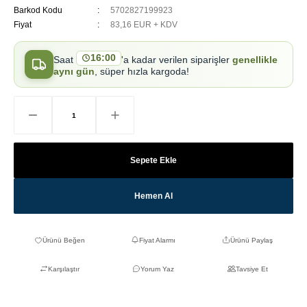
Barkod Kodu
5702827199923
Fiyat
83,16 EUR + KDV
16:00
Saat
'a kadar verilen siparişler
genellikle
aynı gün
, süper hızla kargoda!
Sepete Ekle
Hemen Al
Fiyat Alarmı
Ürünü Paylaş
Karşılaştır
Yorum Yaz
Tavsiye Et