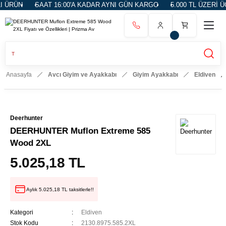
 ÜRÜN
SAAT 16:00'A KADAR AYNI GÜN KARGO
5.000 TL ÜZERİ ÜC
Anasayfa
Avcı Giyim ve Ayakkabı
Giyim Ayakkabı
Eldiven
Deerhunter
DEERHUNTER Muflon Extreme 585
Wood 2XL
5.025,18 TL
Aylık 5.025,18 TL taksitlerle!!
Kategori
Eldiven
Stok Kodu
2130.8975.585.2XL