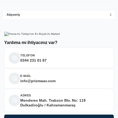
M... Y... | 10/05/2026
Gönder
Alışveriş
Deneyimini Paylaş
Yardıma mı ihtiyacınız var?
TELEFON
0344 231 01 87
E-MAİL
info@prizmaav.com
ADRES
Menderes Mah. Trabzon Blv. No: 119
Dulkadiroğlu / Kahramanmaraş