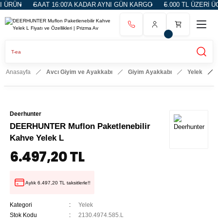
 ÜRÜN
SAAT 16:00'A KADAR AYNI GÜN KARGO
5.000 TL ÜZERİ ÜC
Anasayfa
Avcı Giyim ve Ayakkabı
Giyim Ayakkabı
Yelek
Deerhunter
DEERHUNTER Muflon Paketlenebilir
Kahve Yelek L
6.497,20 TL
Aylık 6.497,20 TL taksitlerle!!
Kategori
Yelek
Stok Kodu
2130.4974.585.L