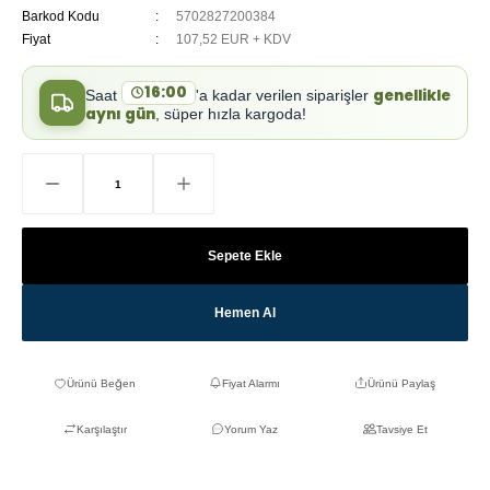
Barkod Kodu
5702827200384
Fiyat
107,52 EUR + KDV
16:00
genellikle
Saat
'a kadar verilen siparişler
aynı gün
, süper hızla kargoda!
Sepete Ekle
Hemen Al
Fiyat Alarmı
Ürünü Paylaş
Karşılaştır
Yorum Yaz
Tavsiye Et