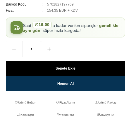
Barkod Kodu
5702827197769
Fiyat
154,35 EUR + KDV
16:00
Saat
'a kadar verilen siparişler
genellikle
aynı gün
, süper hızla kargoda!
Sepete Ekle
Hemen Al
Fiyat Alarmı
Ürünü Paylaş
Karşılaştır
Yorum Yaz
Tavsiye Et