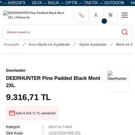
— AIRSOFT
OLTA — BALIK — OPTİK — TAKTİK — OUTDOOR
HATS
Anasayfa
Avcı Giyim ve Ayakkabı
Giyim Ayakkabı
Mont ve C
Deerhunter
DEERHUNTER Pine Padded Black Mont
2XL
9.316,71 TL
Aylık 9.316,71 TL taksitlerle!!
Kategori
Mont ve Ceket
Stok Kodu
2130.5028.999.2XL