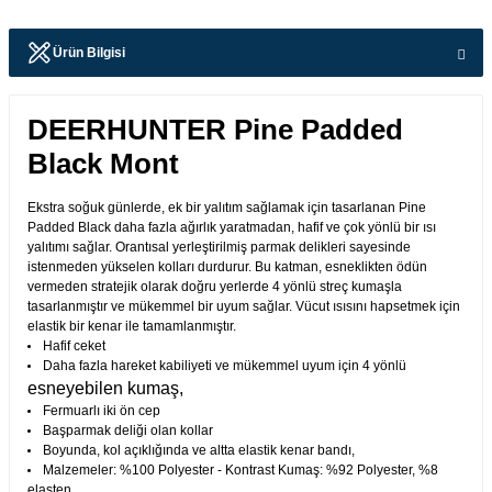
Ürün Bilgisi
DEERHUNTER Pine Padded
Black Mont
Ekstra soğuk günlerde, ek bir yalıtım sağlamak için tasarlanan Pine
Padded Black daha fazla ağırlık yaratmadan, hafif ve çok yönlü bir ısı
yalıtımı sağlar. Orantısal yerleştirilmiş parmak delikleri sayesinde
istenmeden yükselen kolları durdurur. Bu katman, esneklikten ödün
vermeden stratejik olarak doğru yerlerde 4 yönlü streç kumaşla
tasarlanmıştır ve mükemmel bir uyum sağlar. Vücut ısısını hapsetmek için
elastik bir kenar ile tamamlanmıştır.
Hafif ceket
Daha fazla hareket kabiliyeti ve mükemmel uyum için 4 yönlü
esneyebilen kumaş,
Fermuarlı iki ön cep
Başparmak deliği olan kollar
Boyunda, kol açıklığında ve altta elastik kenar bandı,
Malzemeler: %100 Polyester - Kontrast Kumaş: %92 Polyester, %8
elasten,