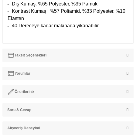
Dış Kumaş: %65 Polyester, %35 Pamuk
Kontrast Kumaş : %57 Poliamid, %33 Polyester, %10
Elasten
40 Dereceye kadar makinada yıkanabilir.
Taksit Seçenekleri
Yorumlar
Önerileriniz
Bu ürüne ilk yorumu siz yapın!
Soru & Cevap
Bu ürünün fiyat bilgisi, resim, ürün açıklamalarında ve diğer
konularda yetersiz gördüğünüz noktaları öneri formunu kullanarak
Yorum Yaz
tarafımıza iletebilirsiniz.
Alışveriş Deneyimi
Görüş ve önerileriniz için teşekkür ederiz.