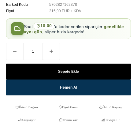
Barkod Kodu
5702827162378
Fiyat
215,99 EUR + KDV
16:00
Saat
'a kadar verilen siparişler
genellikle
aynı gün
, süper hızla kargoda!
Sepete Ekle
Hemen Al
Fiyat Alarmı
Ürünü Paylaş
Karşılaştır
Yorum Yaz
Tavsiye Et