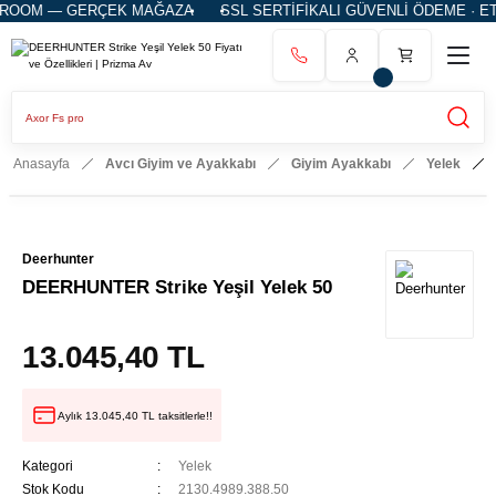
OM — GERÇEK MAĞAZA
SSL SERTİFİKALI GÜVENLİ ÖDEME · ETBİ
Anasayfa
Avcı Giyim ve Ayakkabı
Giyim Ayakkabı
Yelek
Deerhunter
DEERHUNTER Strike Yeşil Yelek 50
13.045,40 TL
Aylık 13.045,40 TL taksitlerle!!
Kategori
Yelek
Stok Kodu
2130.4989.388.50