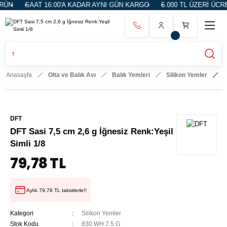
N
SAAT 16:00'A KADAR AYNI GÜN KARGO
5.000 TL ÜZERİ ÜCRET
Anasayfa
Olta ve Balık Avı
Balık Yemleri
Silikon Yemler
D
DFT
DFT Sasi 7,5 cm 2,6 g İğnesiz Renk:Yeşil
Simli 1/8
79,78 TL
Aylık 79,78 TL taksitlerle!!
Kategori
Silikon Yemler
Stok Kodu
830.WH.7.5.G