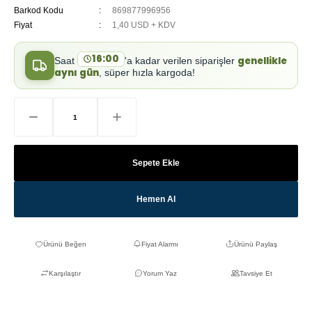
Barkod Kodu
869877996956
Fiyat
1,40 USD + KDV
16:00
genellikle
Saat
'a kadar verilen siparişler
aynı gün
, süper hızla kargoda!
Sepete Ekle
Hemen Al
Fiyat Alarmı
Ürünü Paylaş
Karşılaştır
Yorum Yaz
Tavsiye Et