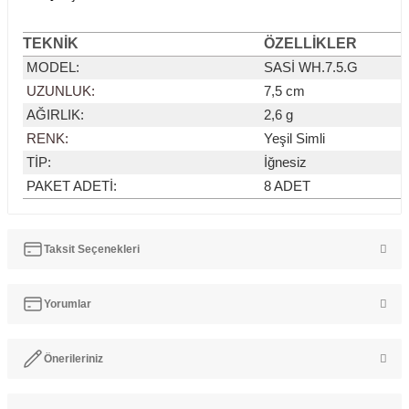
TEKNİK
ÖZELLİKLER
MODEL
:
SASİ WH.7.5.G
UZUNLUK:
7,5 cm
AĞIRLIK:
2,6 g
RENK:
Yeşil Simli
TİP:
İğnesiz
PAKET ADETİ:
8 ADET
Taksit Seçenekleri
Yorumlar
Önerileriniz
Bu ürüne ilk yorumu siz yapın!