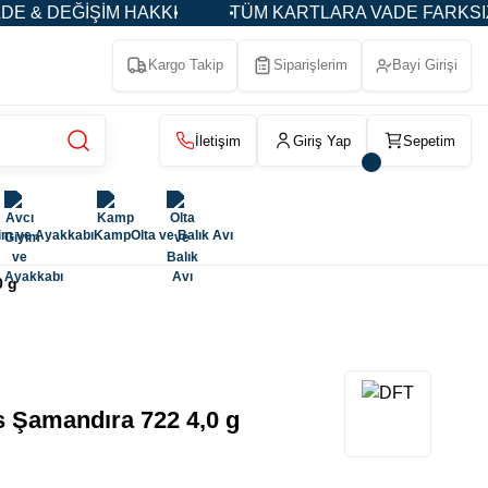
HAKKI
TÜM KARTLARA VADE FARKSIZ 3-5-9 TAKSİT
Kargo Takip
Siparişlerim
Bayi Girişi
İletişim
Giriş Yap
Sepetim
im ve Ayakkabı
Kamp
Olta ve Balık Avı
0 g
s Şamandıra 722 4,0 g