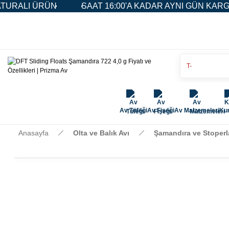
SAAT 16:00'A KADAR AYNI GÜN KARGO
5.000 
Av Tüfeği
Av Fişeği
Av Malzemeleri
Kur
Anasayfa
Olta ve Balık Avı
Şamandıra ve Stoperl