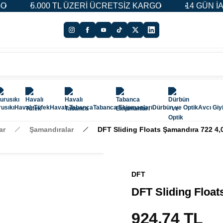
TL ÜZERİ ÜCRETSİZ KARGO
14 GÜN İADE & DEĞİŞİM 
usıkı
Havalı Tüfek
Havalı Tabanca
Tabanca Ekipmanları
Dürbün ve Optik
Avcı Giy
ar
Şamandıralar
DFT Sliding Floats Şamandıra 722 4,
DFT
DFT Sliding Float
924,74 TL