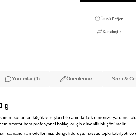
Karşılaştır
Yorumlar (0)
Önerileriniz
Soru & C
0 g
r sunum sunar, en küçük vuruşları bile anında fark etmenize yardımcı ol
 hem amatör hem profesyonel balıkçılar için güvenilir bir çözümdür.
lanan şamandıra modellerimiz; dengeli duruşu, hassas tepki kabiliyeti v