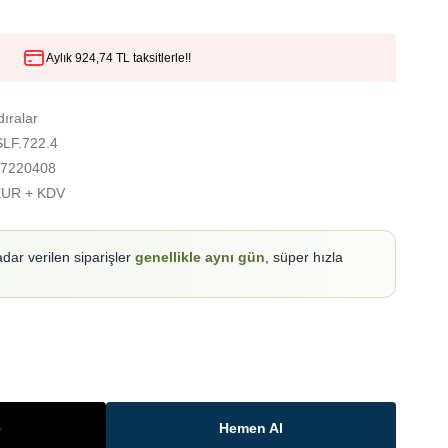
Aylık 924,74 TL taksitlerle!!
ıralar
SLF.722.4
7220408
EUR + KDV
adar verilen siparişler
genellikle aynı gün
, süper hızla
e
Hemen Al