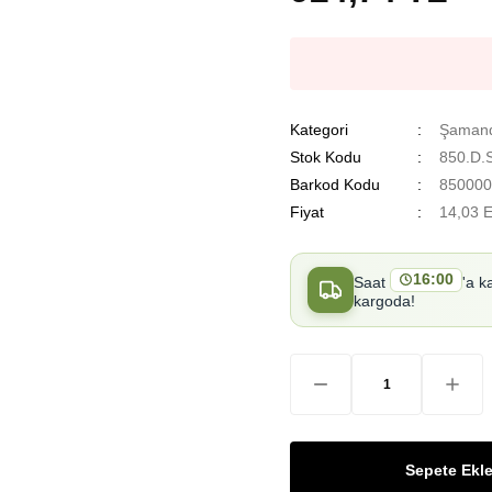
Kategori
Şamand
Stok Kodu
850.D.
Barkod Kodu
850000
Fiyat
14,03 
16:00
Saat
'a k
kargoda!
Sepete Ekl