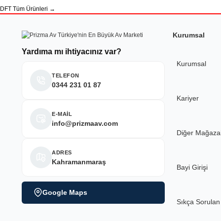
DFT Tüm Ürünleri →
Kurumsal
Yardıma mı ihtiyacınız var?
Kurumsal
TELEFON
0344 231 01 87
Kariyer
E-MAİL
info@prizmaav.com
Diğer Mağaza
ADRES
Kahramanmaraş
Bayi Girişi
Google Maps
Sıkça Sorulan