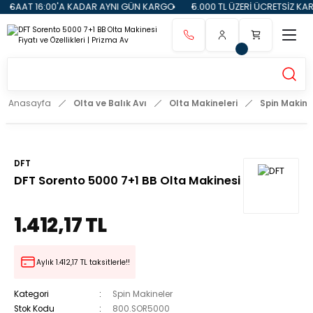
SAAT 16:00'A KADAR AYNI GÜN KARGO
5.000 TL ÜZERİ ÜCRETSİZ KARG
Anasayfa
Olta ve Balık Avı
Olta Makineleri
Spin Makine
DFT
DFT Sorento 5000 7+1 BB Olta Makinesi
1.412,17 TL
Aylık 1.412,17 TL taksitlerle!!
Kategori
Spin Makineler
Stok Kodu
800.SOR5000