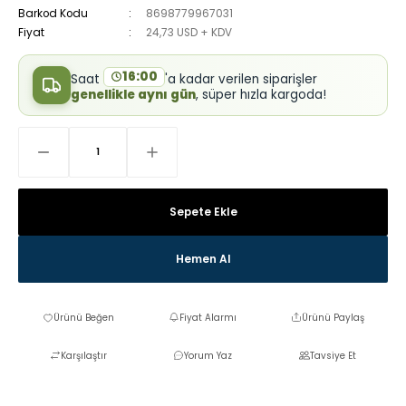
Barkod Kodu
8698779967031
Fiyat
24,73 USD + KDV
16:00
Saat
'a kadar verilen siparişler
genellikle aynı gün
, süper hızla kargoda!
Sepete Ekle
Hemen Al
Fiyat Alarmı
Ürünü Paylaş
Karşılaştır
Yorum Yaz
Tavsiye Et