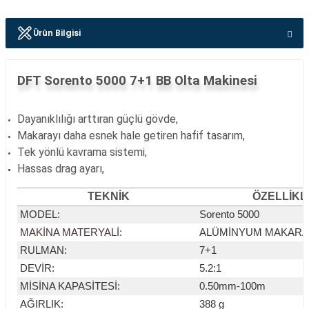
Ürün Bilgisi
DFT Sorento 5000 7+1 BB Olta Makinesi
Dayanıklılığı arttıran güçlü gövde,
Makarayı daha esnek hale getiren hafif tasarım,
Tek yönlü kavrama sistemi,
Hassas drag ayarı,
TEKNİK
ÖZELLİKL
MODEL
:
Sorento 5000
MAKİNA MATERYALİ
:
ALÜMİNYUM MAKARA
RULMAN
:
7+1
DEVİR
:
5.2:1
MİSİNA KAPASİTESİ
:
0.50mm-100m
AĞIRLIK
:
388 g