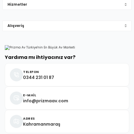
Hizmetler
çok hızlı çok ilgillier
Gönder
M... Y... | 10/05/2026
Alışveriş
Deneyimini Paylaş
Yardıma mı ihtiyacınız var?
TELEFON
0344 231 01 87
E-MAİL
info@prizmaav.com
ADRES
Kahramanmaraş