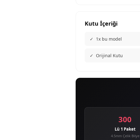
Kutu İçeriği
✓ 1x bu model
✓ Orijinal Kutu
300
Lü 1 Paket
4.5mm Çelik Bilye