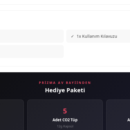
✓ 1x Kullanım Kılavuzu
PRIZMA AV BAYIINDEN
Hediye Paketi
5
Adet CO2 Tüp
A
12g Kapsül