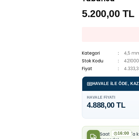
5.200,00 TL
Kategori
4,5 mm 
Stok Kodu
421000
Fiyat
4.333,3
HAVALE ILE ÖDE, KA
HAVALE FIYATI
4.888,00 TL
16:00
Saat
'a 