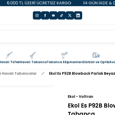
ÜZERİ ÜCRETSİZ KARGO
14 GÜN İADE & DEĞİŞİM HAKKI
Havalı Tüfek
Havalı Tabanca
Tabanca Ekipmanları
Dürbün ve Optik
Avc
li Havalı Tabancalar
Ekol Es P92B Blowback Parlak Beya
Ekol - Voltran
Ekol Es P92B Bl
Tabanca