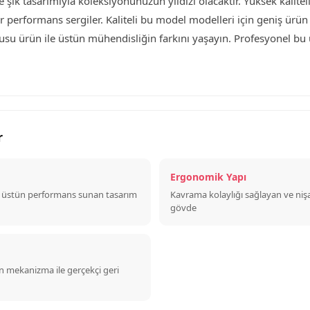
şık tasarımıyla koleksiyonunuzun yıldızı olacaktır. Yüksek kalite
r performans sergiler. Kaliteli bu model modelleri için geniş ürü
onusu ürün ile üstün mühendisliğin farkını yaşayın. Profesyonel b
r
Ergonomik Yapı
e üstün performans sunan tasarım
Kavrama kolaylığı sağlayan ve nişa
gövde
n mekanizma ile gerçekçi geri