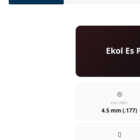
Ekol Es 
◎
KALIBRE
4.5 mm (.177)
▯