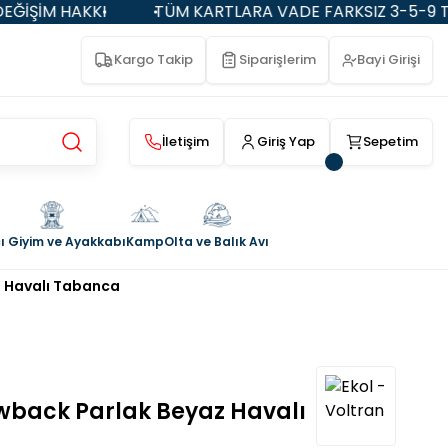
TÜM KARTLARA VADE FARKSIZ 3-5-9 TAKSİT
K
Kargo Takip
Siparişlerim
Bayi Girişi
İletişim
Giriş Yap
Sepetim
ı Giyim ve Ayakkabı
Kamp
Olta ve Balık Avı
z Havalı Tabanca
owback Parlak Beyaz Havalı