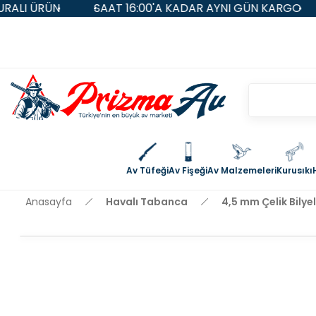
SAAT 16:00'A KADAR AYNI GÜN KARGO
5.000 TL 
Av Tüfeği
Av Fişeği
Av Malzemeleri
Kurusıkı
Anasayfa
Havalı Tabanca
4,5 mm Çelik Bilye