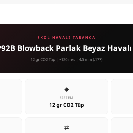
EKOL HAVALI TABANCA
P92B Blowback Parlak Beyaz Haval
12 gr CO2 Tüp | ~120 m/s | 4.5 mm (.177)
◆
SISTEM
12 gr CO2 Tüp
⇄