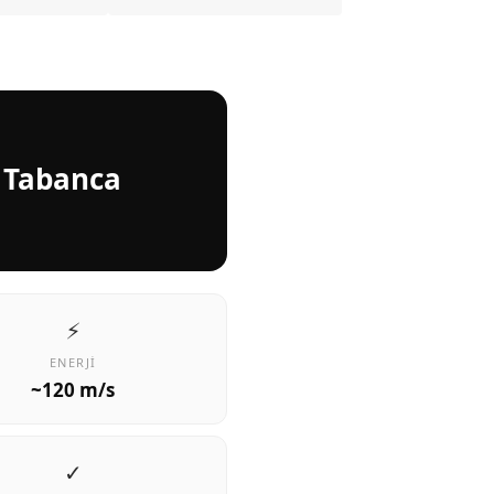
ı Tabanca
⚡
ENERJI
~120 m/s
✓