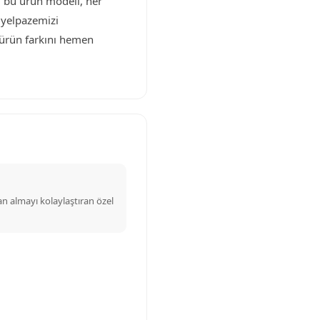
li bu ürün modeli, her
n yelpazemizi
u ürün farkını hemen
n almayı kolaylaştıran özel