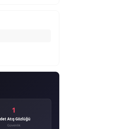
1
det Atış Gözlüğü
Güvenlik