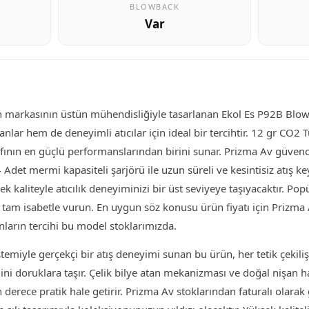
BLOWBACK
Var
an markasının üstün mühendisliğiyle tasarlanan Ekol Es P92B Blo
lar hem de deneyimli atıcılar için ideal bir tercihtir. 12 gr CO2 T
nıfının en güçlü performanslarından birini sunar. Prizma Av güvenc
 Adet mermi kapasiteli şarjörü ile uzun süreli ve kesintisiz atış ke
ek kaliteyle atıcılık deneyiminizi bir üst seviyeye taşıyacaktır. Pop
 tam isabetle vurun. En uygun söz konusu ürün fiyatı için Prizma
ların tercihi bu model stoklarımızda.
temiyle gerçekçi bir atış deneyimi sunan bu ürün, her tetik çekil
ini doruklara taşır. Çelik bilye atan mekanizması ve doğal nişan h
 derece pratik hale getirir. Prizma Av stoklarından faturalı olara