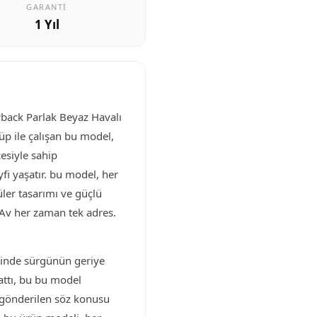
GARANTI
1 Yıl
wback Parlak Beyaz Havalı
üp ile çalışan bu model,
esiyle sahip
yfi yaşatır. bu model, her
üler tasarımı ve güçlü
 Av her zaman tek adres.
işinde sürgünün geriye
attı, bu bu model
k gönderilen söz konusu