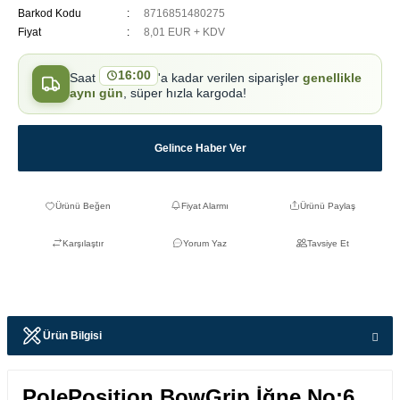
Barkod Kodu
8716851480275
Fiyat
8,01 EUR + KDV
16:00
Saat
'a kadar verilen siparişler
genellikle
aynı gün
, süper hızla kargoda!
Gelince Haber Ver
Fiyat Alarmı
Ürünü Paylaş
Karşılaştır
Yorum Yaz
Tavsiye Et
Ürün Bilgisi
PolePosition BowGrip İğne No:6