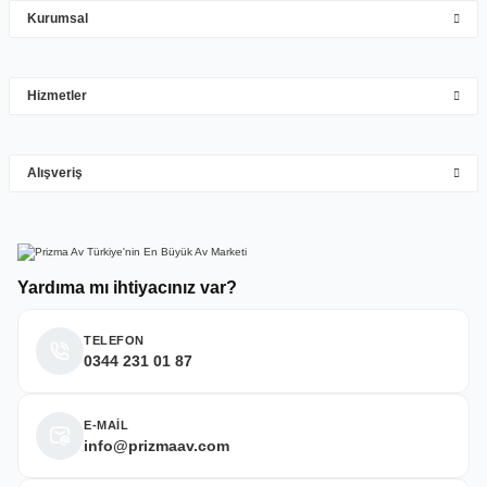
Kurumsal
Mehmet Hakan Yİğit | 10/05/2026
çok hızlı çok ilgillier
Hizmetler
M... Y... | 10/05/2026
Gönder
Alışveriş
Deneyimini Paylaş
Yardıma mı ihtiyacınız var?
TELEFON
0344 231 01 87
E-MAİL
info@prizmaav.com