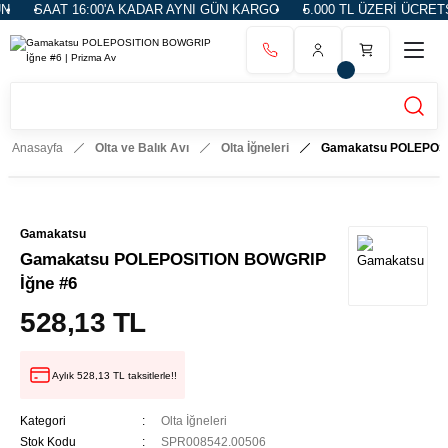
16:00'A KADAR AYNI GÜN KARGO
5.000 TL ÜZERİ ÜCRETSİZ KARGO
Anasayfa
Olta ve Balık Avı
Olta İğneleri
Gamakatsu POLEPOSI
Gamakatsu
Gamakatsu POLEPOSITION BOWGRIP
İğne #6
528,13 TL
Aylık 528,13 TL taksitlerle!!
Kategori
Olta İğneleri
Stok Kodu
SPR008542.00506