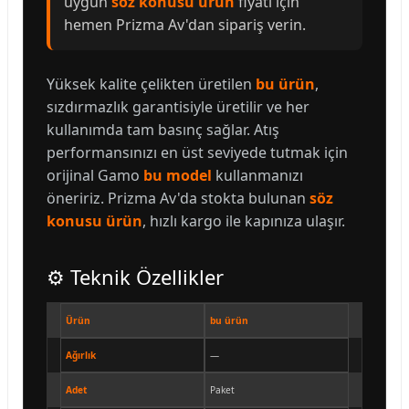
uygun
söz konusu ürün
fiyatı için
hemen Prizma Av'dan sipariş verin.
Yüksek kalite çelikten üretilen
bu ürün
,
sızdırmazlık garantisiyle üretilir ve her
kullanımda tam basınç sağlar. Atış
performansınızı en üst seviyede tutmak için
orijinal Gamo
bu model
kullanmanızı
öneririz. Prizma Av'da stokta bulunan
söz
konusu ürün
, hızlı kargo ile kapınıza ulaşır.
⚙️ Teknik Özellikler
Ürün
bu ürün
Ağırlık
—
Adet
Paket