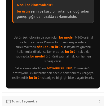
Nasıl saklanmalıdır?
bu ürün
serin ve kuru bir ortamda, doğrudan
güneş ışığından uzakta saklanmalıdır.
Üstün teknolojinin bir eseri olan
bu model
, %100 orijinal
ve faturalı olarak Prizma Av güvencesiyle sizlere
sunulmaktadır.
söz konusu ürün
ile keyifli ve güvenli
kullanımlar dileriz. Kalitenin adresi
bu ürün
tek tıkla
kapınızda.
bu model
ürününü satın almak için hemen
sipariş verin.
Satın almak istediğiniz
söz konusu ürün
, Prizma Av'ın
profesyonel ekibi tarafından özenle paketlenerek kargoya
teslim edilir.
bu ürün
sipariş ve bilgi için bize ulaşabilirsiniz.
Taksit Seçenekleri