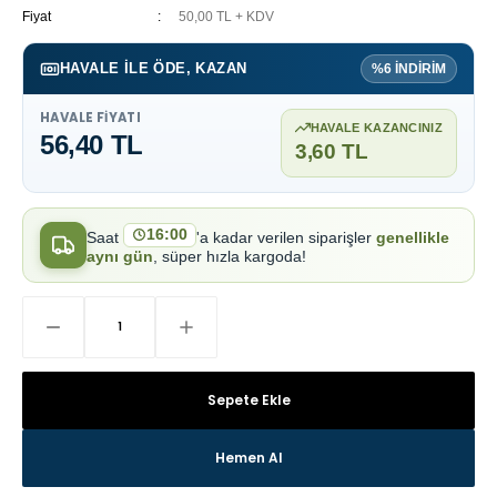
Fiyat
50,00 TL + KDV
HAVALE ILE ÖDE, KAZAN
%6 İNDİRİM
HAVALE FIYATI
HAVALE KAZANCINIZ
56,40 TL
3,60 TL
16:00
Saat
'a kadar verilen siparişler
genellikle
aynı gün
, süper hızla kargoda!
Sepete Ekle
Hemen Al