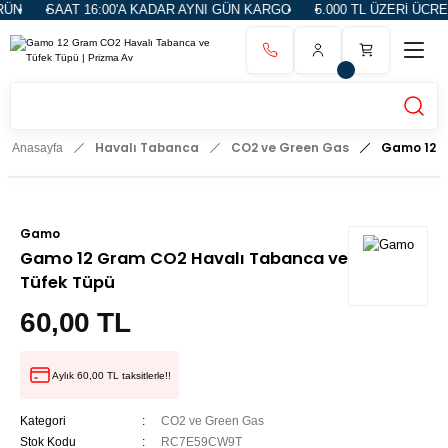
 16:00'A KADAR AYNI GÜN KARGO
5.000 TL ÜZERİ ÜCRETSİZ KARG
Havalı Tabanca
CO2 ve Green Gas
Gamo 12 G
Anasayfa
Gamo
Gamo 12 Gram CO2 Havalı Tabanca ve
Tüfek Tüpü
60,00 TL
Aylık 60,00 TL taksitlerle!!
Kategori
CO2 ve Green Gas
Stok Kodu
RC7E59CW9T