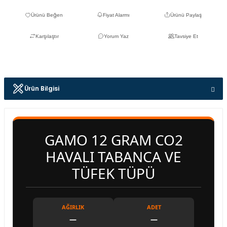
Fiyat Alarmı
Ürünü Paylaş
Karşılaştır
Yorum Yaz
Tavsiye Et
Ürün Bilgisi
GAMO 12 GRAM CO2
HAVALI TABANCA VE
TÜFEK TÜPÜ
AĞIRLIK
ADET
—
—