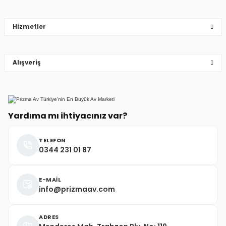
çok hızlı çok ilgillier
Hizmetler
M... Y... | 10/05/2026
Gönder
Alışveriş
Deneyimini Paylaş
Yardıma mı ihtiyacınız var?
TELEFON
0344 231 01 87
E-MAİL
info@prizmaav.com
ADRES