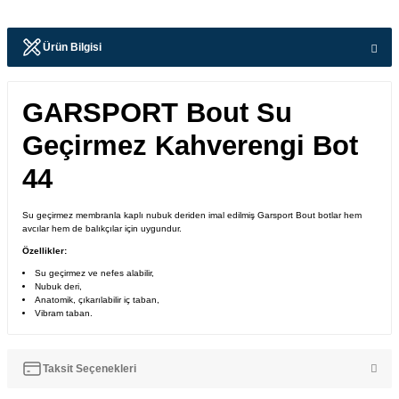
Ürün Bilgisi
GARSPORT Bout Su
Geçirmez Kahverengi Bot
44
Su geçirmez membranla kaplı nubuk deriden imal edilmiş Garsport Bout botlar hem
avcılar hem de balıkçılar için uygundur.
Özellikler:
Su geçirmez ve nefes alabilir,
​Nubuk deri,
Anatomik, çıkarılabilir iç taban,
Vibram taban.
Taksit Seçenekleri