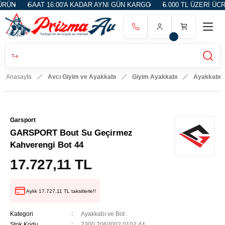
ÜN
SAAT 16:00'A KADAR AYNI GÜN KARGO
5.000 TL ÜZERİ ÜCRE
Anasayfa
Avcı Giyim ve Ayakkabı
Giyim Ayakkabı
Ayakkabı v
Garsport
GARSPORT Bout Su Geçirmez
Kahverengi Bot 44
17.727,11 TL
Aylık 17.727,11 TL taksitlerle!!
Kategori
Ayakkabı ve Bot
Stok Kodu
2300.2060002.0102.44