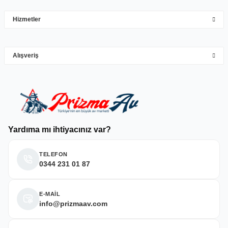
çok hızlı çok ilgillier
Hizmetler
M... Y... | 10/05/2026
Gönder
Alışveriş
Deneyimini Paylaş
Yardıma mı ihtiyacınız var?
TELEFON
0344 231 01 87
E-MAİL
info@prizmaav.com