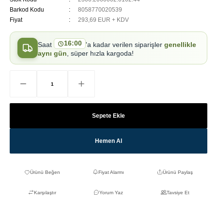
Barkod Kodu
8058770020539
Fiyat
293,69 EUR + KDV
16:00
Saat
'a kadar verilen siparişler
genellikle
aynı gün
, süper hızla kargoda!
Sepete Ekle
Hemen Al
Fiyat Alarmı
Ürünü Paylaş
Karşılaştır
Yorum Yaz
Tavsiye Et