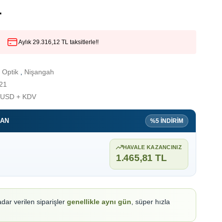
L
Aylık 29.316,12 TL taksitlerle!!
 Optik
,
Nişangah
21
 USD + KDV
ZAN
%5 İNDİRİM
HAVALE KAZANCINIZ
1.465,81 TL
adar verilen siparişler
genellikle aynı gün
, süper hızla