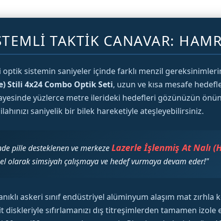
ISTEMLI TAKTIK CANAVAR: HAM
 optik sistemin saniyeler içinde farklı menzil gereksinimleri
) Stili 4x24 Combo Optik Seti
, uzun ve kısa mesafe hedefl
sayesinde yüzlerce metre ilerideki hedefleri gözünüzün önün
ınızı saniyelik bir bilek hareketiyle ateşleyebilirsiniz.
Lazerle İşlenmiş At Nalı (
nde pille desteklenen ve merkeze
iksel olarak simsiyah çalışmaya ve hedef vurmaya devam eder!"
nıklı askeri sınıf endüstriyel alüminyum alaşım mat zırhla
lit diskleriyle sıfırlamanızı dış titreşimlerden tamamen izole