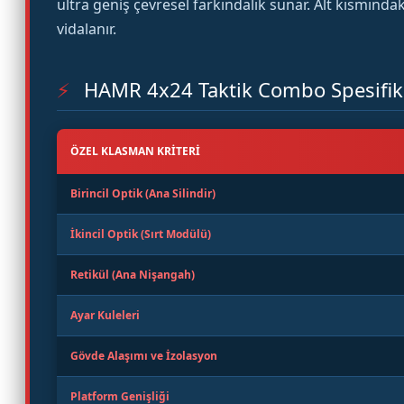
ultra geniş çevresel farkındalık sunar. Alt kısmı
vidalanır.
⚡
HAMR 4x24 Taktik Combo Spesifik
ÖZEL KLASMAN KRITERI
Birincil Optik (Ana Silindir)
İkincil Optik (Sırt Modülü)
Retikül (Ana Nişangah)
Ayar Kuleleri
Gövde Alaşımı ve İzolasyon
Platform Genişliği