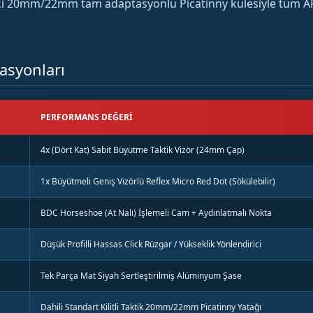
ndaki 20mm/22mm tam adaptasyonlu Picatinny kulesiyle tüm 
asyonları
PERFORMANS DEĞERI
4x (Dört Kat) Sabit Büyütme Taktik Vizör (24mm Çap)
1x Büyütmeli Geniş Vizörlü Reflex Micro Red Dot (Sökülebilir)
BDC Horseshoe (At Nalı) İşlemeli Cam + Aydınlatmalı Nokta
Düşük Profilli Hassas Click Rüzgar / Yükseklik Yönlendirici
Tek Parça Mat Siyah Sertleştirilmiş Alüminyum Şase
Dahili Standart Kilitli Taktik 20mm/22mm Picatinny Yatağı