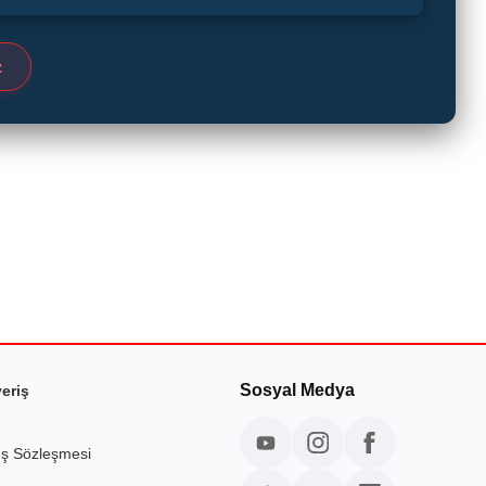
z
Sosyal Medya
veriş
ış Sözleşmesi