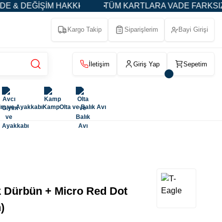
M HAKKI
TÜM KARTLARA VADE FARKSIZ 3-5-9 TAKSİ
Kargo Takip
Siparişlerim
Bayi Girişi
İletişim
Giriş Yap
Sepetim
im ve Ayakkabı
Kamp
Olta ve Balık Avı
 Dürbün + Micro Red Dot
)