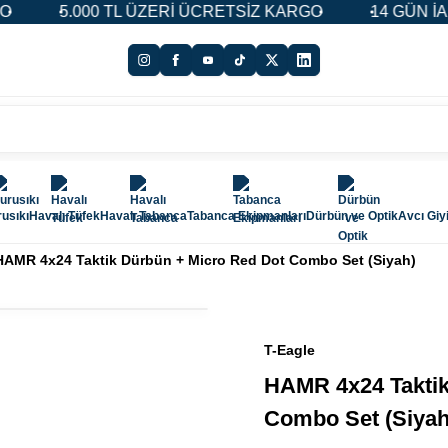
 TL ÜZERİ ÜCRETSİZ KARGO
14 GÜN İADE & DEĞİŞİ
usıkı
Havalı Tüfek
Havalı Tabanca
Tabanca Ekipmanları
Dürbün ve Optik
Avcı Giy
HAMR 4x24 Taktik Dürbün + Micro Red Dot Combo Set (Siyah)
T-Eagle
HAMR 4x24 Taktik
Combo Set (Siyah