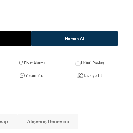
e
Hemen Al
Fiyat Alarmı
Ürünü Paylaş
Yorum Yaz
Tavsiye Et
evap
Alışveriş Deneyimi