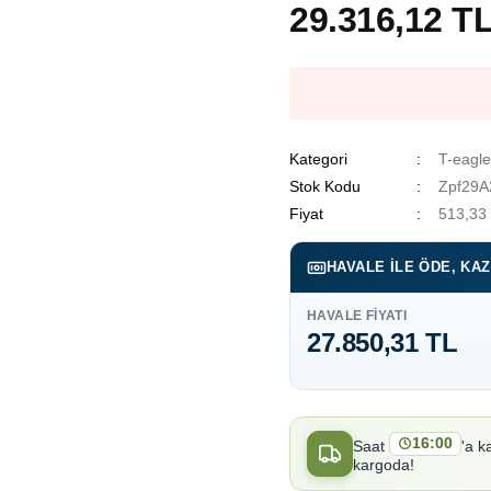
29.316,12 T
Kategori
T-eagle
Stok Kodu
Zpf29A
Fiyat
513,33
HAVALE ILE ÖDE, KA
HAVALE FIYATI
27.850,31 TL
16:00
Saat
'a k
kargoda!