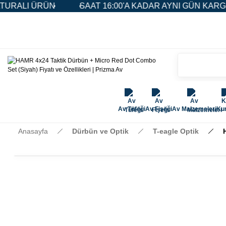
N
SAAT 16:00'A KADAR AYNI GÜN KARGO
5.000
Av Tüfeği
Av Fişeği
Av Malzemeleri
Kur
Anasayfa
Dürbün ve Optik
T-eagle Optik