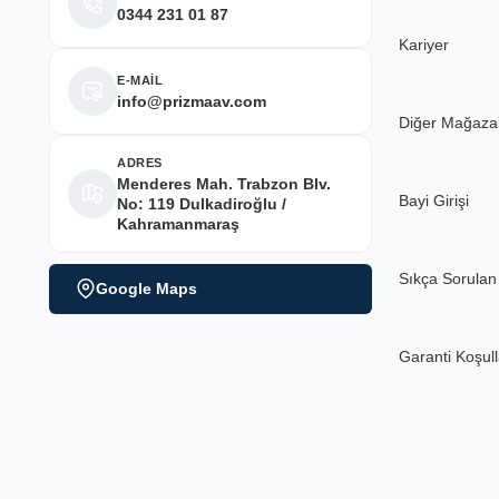
0344 231 01 87
Kariyer
E-MAİL
info@prizmaav.com
Diğer Mağaza
ADRES
Menderes Mah. Trabzon Blv.
Bayi Girişi
No: 119 Dulkadiroğlu /
Kahramanmaraş
Sıkça Sorulan
Google Maps
Garanti Koşull