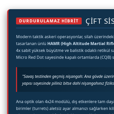
ÇIFT S
DURDURULAMAZ HİBRİT
Modern taktik askeri operasyonlar, silah üzerindeki
tasarlanan ünlü
HAMR (High Altitude Martial Rifle
4x sabit yüksek büyütme ve balistik odaklı retikül 
Micro Red Dot sayesinde kapalı ortamlarda (CQB) silah
"Savaş testinden geçmiş nişangah: Ana gövde üzeri
yapısı sayesinde piliniz bitse dahi nişangahınız fiz
Ana optik olan 4x24 modülü, dış etkenlere tam daya
birimler (turrets) aletsiz ayar almanızı sağlarken ki