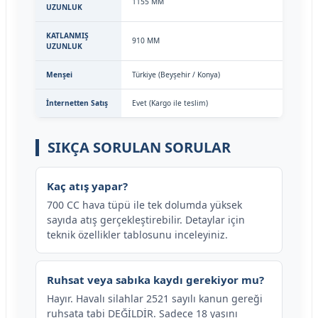
1155 MM
UZUNLUK
KATLANMIŞ
910 MM
UZUNLUK
Menşei
Türkiye (Beyşehir / Konya)
İnternetten Satış
Evet (Kargo ile teslim)
SIKÇA SORULAN SORULAR
Kaç atış yapar?
700 CC hava tüpü ile tek dolumda yüksek
sayıda atış gerçekleştirebilir. Detaylar için
teknik özellikler tablosunu inceleyiniz.
Ruhsat veya sabıka kaydı gerekiyor mu?
Hayır. Havalı silahlar 2521 sayılı kanun gereği
ruhsata tabi DEĞİLDİR. Sadece 18 yaşını