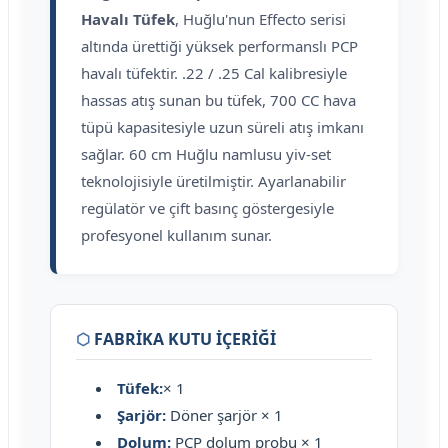
Havalı Tüfek
, Huğlu'nun Effecto serisi
altında ürettiği yüksek performanslı PCP
havalı tüfektir. .22 / .25 Cal kalibresiyle
hassas atış sunan bu tüfek, 700 CC hava
tüpü kapasitesiyle uzun süreli atış imkanı
sağlar. 60 cm Huğlu namlusu yiv-set
teknolojisiyle üretilmiştir. Ayarlanabilir
regülatör ve çift basınç göstergesiyle
profesyonel kullanım sunar.
⬡
FABRİKA KUTU İÇERİĞİ
Tüfek:
× 1
Şarjör:
Döner şarjör × 1
Dolum:
PCP dolum probu × 1