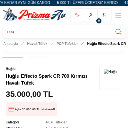
R AYNI GÜN KARGO
5.000 TL ÜZERİ ÜCRETSİZ KARGO
14 GÜN İA
0
Anasayfa
Havalı Tüfek
PCP Tüfekler
Huğlu Effecto Spark CR 7
Huğlu
Huğlu Effecto Spark CR 700 Kırmızı
Havalı Tüfek
35.000,00 TL
Aylık 35.000,00 TL taksitlerle!!
Kategori
PCP Tüfekler