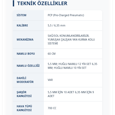
TEKNİK ÖZELLİKLER
SİSTEM
PCP (Pre-Charged Pneumatic)
KALİBRE
5,5 / 6,35 mm
SAĞ/SOL KONUMLANDIRILABİLİR,
MEKANİZMA
YUMUŞAK ÇALIŞAN YAN KURMA KOLU
SİSTEMİ
NAMLU BOYU
60 CM
5,5 MM; HUĞLU NAMLU 12 YİV-SET 6,35
NAMLU ÖZELLİĞİ
MM; HUĞLU NAMLU 10 YİV-SET
DAHİLİ
VAR
MODERATÖR
ŞARJÖR
5,5 MM İÇİN 10 ADET 6,35 MM İÇİN 9
KAPASİTESİ
ADET
HAVA TÜPÜ
700 CC
KAPASİTESİ