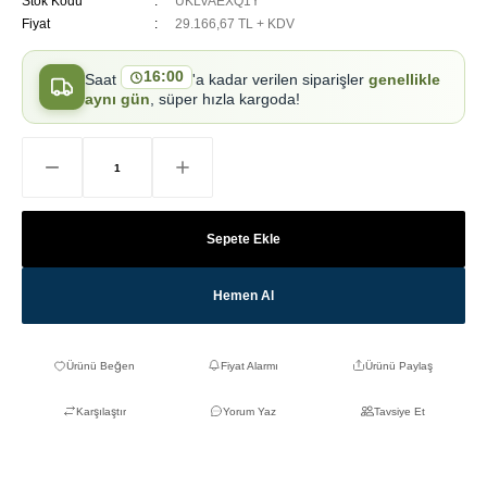
Stok Kodu
UKLVAEXQ1Y
Fiyat
29.166,67 TL + KDV
16:00
Saat
'a kadar verilen siparişler
genellikle
aynı gün
, süper hızla kargoda!
Sepete Ekle
Hemen Al
Fiyat Alarmı
Ürünü Paylaş
Karşılaştır
Yorum Yaz
Tavsiye Et