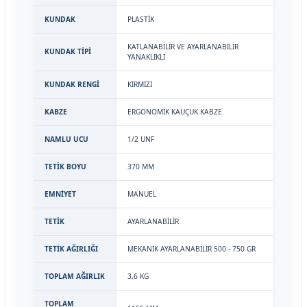
KUNDAK
PLASTİK
KATLANABİLİR VE AYARLANABİLİR
KUNDAK TİPİ
YANAKLIKLI
KUNDAK RENGİ
KIRMIZI
KABZE
ERGONOMİK KAUÇUK KABZE
NAMLU UCU
1/2 UNF
TETİK BOYU
370 MM
EMNİYET
MANUEL
TETİK
AYARLANABİLİR
TETİK AĞIRLIĞI
MEKANİK AYARLANABİLİR 500 - 750 GR
TOPLAM AĞIRLIK
3,6 KG
TOPLAM