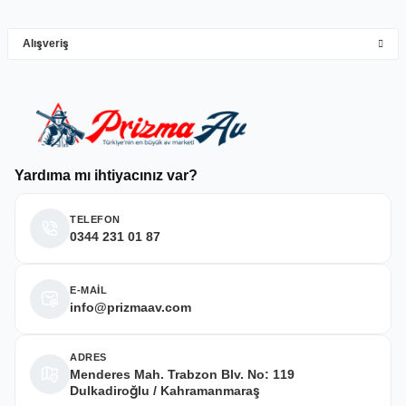
Alışveriş
Deneyimini Paylaş
Yardıma mı ihtiyacınız var?
TELEFON
0344 231 01 87
E-MAİL
info@prizmaav.com
ADRES
Menderes Mah. Trabzon Blv. No: 119
Dulkadiroğlu / Kahramanmaraş