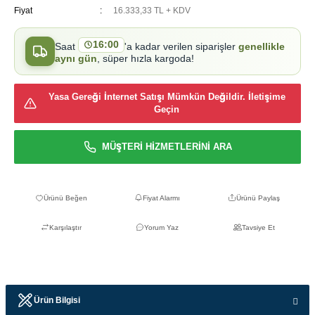
Fiyat
16.333,33 TL + KDV
16:00
Saat
'a kadar verilen siparişler
genellikle
aynı gün
, süper hızla kargoda!
Yasa Gereği İnternet Satışı Mümkün Değildir. İletişime
Geçin
MÜŞTERİ HİZMETLERİNİ ARA
Fiyat Alarmı
Ürünü Paylaş
Karşılaştır
Yorum Yaz
Tavsiye Et
Ürün Bilgisi