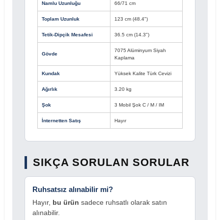
Namlu Uzunluğu
66/71 cm
Toplam Uzunluk
123 cm (48.4")
Tetik-Dipçik Mesafesi
36.5 cm (14.3")
7075 Alüminyum Siyah
Gövde
Kaplama
Kundak
Yüksek Kalite Türk Cevizi
Ağırlık
3.20 kg
Şok
3 Mobil Şok C / M / IM
İnternetten Satış
Hayır
SIKÇA SORULAN SORULAR
Ruhsatsız alınabilir mi?
Hayır,
bu ürün
sadece ruhsatlı olarak satın
alınabilir.