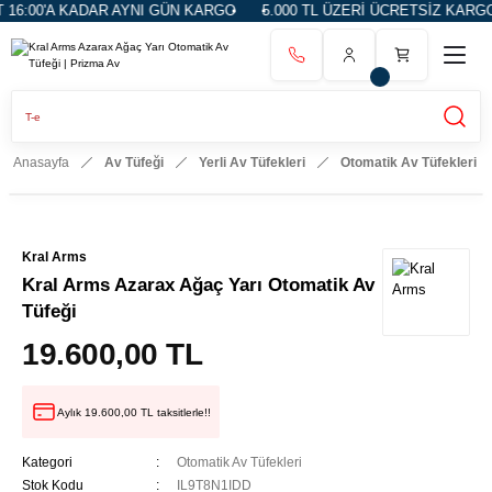
'A KADAR AYNI GÜN KARGO
5.000 TL ÜZERİ ÜCRETSİZ KARGO
14
Anasayfa
Av Tüfeği
Yerli Av Tüfekleri
Otomatik Av Tüfekleri
Kral Arms
Kral Arms Azarax Ağaç Yarı Otomatik Av
Tüfeği
19.600,00 TL
Aylık 19.600,00 TL taksitlerle!!
Kategori
Otomatik Av Tüfekleri
Stok Kodu
IL9T8N1IDD