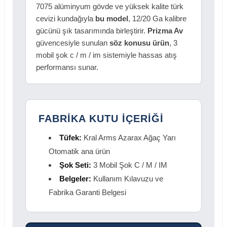
7075 alüminyum gövde ve yüksek kalite türk
cevizi kundağıyla
bu model
, 12/20 Ga kalibre
gücünü şık tasarımında birleştirir.
Prizma Av
güvencesiyle sunulan
söz konusu ürün
, 3
mobil şok c / m / im sistemiyle hassas atış
performansı sunar.
FABRİKA KUTU İÇERİĞİ
Tüfek:
Kral Arms Azarax Ağaç Yarı
Otomatik ana ürün
Şok Seti:
3 Mobil Şok C / M / IM
Belgeler:
Kullanım Kılavuzu ve
Fabrika Garanti Belgesi