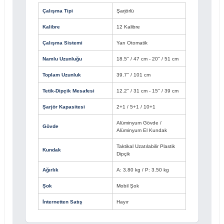
Çalışma Tipi
Şarjörlü
Kalibre
12 Kalibre
Çalışma Sistemi
Yarı Otomatik
Namlu Uzunluğu
18.5" / 47 cm - 20" / 51 cm
Toplam Uzunluk
39.7" / 101 cm
Tetik-Dipçik Mesafesi
12.2" / 31 cm - 15" / 39 cm
Şarjör Kapasitesi
2+1 / 5+1 / 10+1
Alüminyum Gövde /
Gövde
Alüminyum El Kundak
Taktikal Uzatılabilir Plastik
Kundak
Dipçik
Ağırlık
A: 3.80 kg / P: 3.50 kg
Şok
Mobil Şok
İnternetten Satış
Hayır