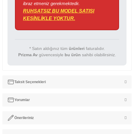
ibraz etmeniz gerekmektedir.
RUHSATSIZ BU MODEL SATIŞI
KESİNLİKLE YOKTUR.
* Satın aldığınız tüm
ürünleri
faturalıdır.
Prizma Av
güvencesiyle
bu ürün
sahibi olabilirsiniz.
Taksit Seçenekleri
Yorumlar
Önerileriniz
Bu ürüne ilk yorumu siz yapın!