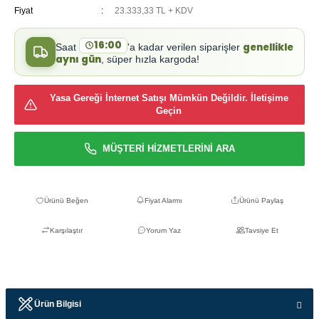
Fiyat
23.333,33 TL + KDV
16:00
genellikle
Saat
'a kadar verilen siparişler
aynı gün
, süper hızla kargoda!
Yasa Gereği İnternet Satışı Mümkün Değildir. İletişime
Geçin
MÜŞTERİ HİZMETLERİNİ ARA
Fiyat Alarmı
Ürünü Paylaş
Karşılaştır
Yorum Yaz
Tavsiye Et
Ürün Bilgisi