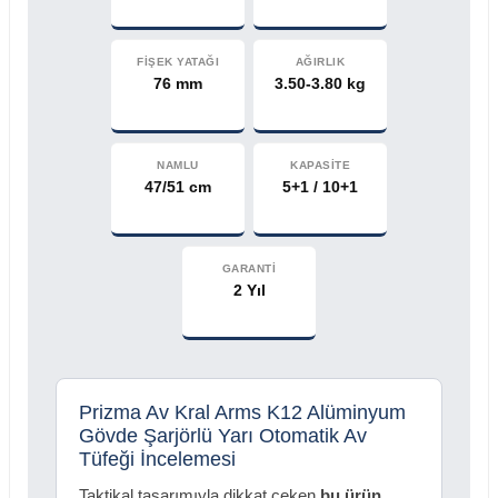
FİŞEK YATAĞI
AĞIRLIK
76 mm
3.50-3.80 kg
NAMLU
KAPASİTE
47/51 cm
5+1 / 10+1
GARANTİ
2 Yıl
Prizma Av Kral Arms K12 Alüminyum
Gövde Şarjörlü Yarı Otomatik Av
Tüfeği İncelemesi
Taktikal tasarımıyla dikkat çeken
bu ürün
,