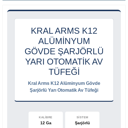
KRAL ARMS K12
ALÜMINYUM
GÖVDE ŞARJÖRLÜ
YARI OTOMATIK AV
TÜFEĞI
Kral Arms K12 Alüminyum Gövde
Şarjörlü Yarı Otomatik Av Tüfeği
KALİBRE
SİSTEM
12 Ga
Şarjörlü