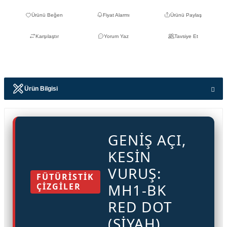
Fiyat Alarmı
Ürünü Paylaş
Karşılaştır
Yorum Yaz
Tavsiye Et
Ürün Bilgisi
GENIŞ AÇI,
KESIN
VURUŞ:
FÜTÜRİSTİK
MH1-BK
ÇİZGİLER
RED DOT
(SIYAH)