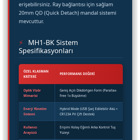
erişebilirsiniz. Ray bağlantısı için sağlam
20mm QD (Quick Detach) mandal sistemi
mevcuttur.
⚡
MH1-BK Sistem
Spesifikasyonları
ÖZEL KLASMAN
PERFORMANS DEĞERI
KRITERI
Optik Vizör
Geniş Açılı Dikdörtgen Form (Parallax-
Mimarisi
Free 1x Büyütme)
Enerji Yönetim
Hybrid Mode (USB Şarj Edilebilir Akü +
Sistemi
CR123A Pil Çift Destek)
Kullanıcı
Erişimi Kolay Eğimli Arka Kontrol Tuş
Arayüzü
Yüzeyi