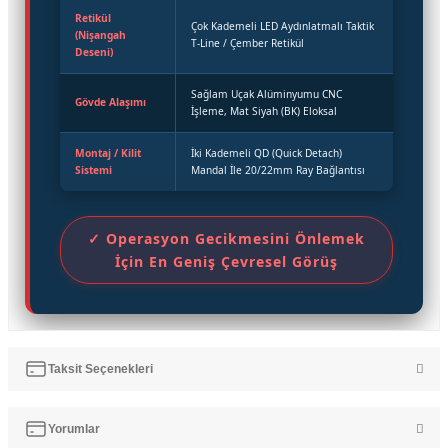
Retikül
Çok Kademeli LED Aydınlatmalı Taktik
(Nişangah
T-Line / Çember Retikül
Deseni)
Sağlam Uçak Alüminyumu CNC
Gövde Alaşımı
İşleme, Mat Siyah (BK) Eloksal
Montaj / Kilit
İki Kademeli QD (Quick Detach)
Sistemi
Mandal İle 20/22mm Ray Bağlantısı
✓ Operasyon Gecikmesini Önlemek
İçin En Geniş Çevresel Görüş
Taksit Seçenekleri
Yorumlar