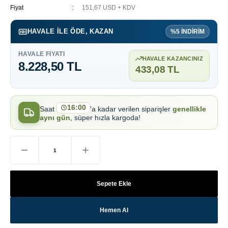
Fiyat
151,67 USD + KDV
HAVALE ILE ÖDE, KAZAN
%5 İNDİRİM
HAVALE FIYATI
HAVALE KAZANCINIZ
8.228,50 TL
433,08 TL
16:00
Saat
'a kadar verilen siparişler
genellikle
aynı gün
, süper hızla kargoda!
Sepete Ekle
Hemen Al