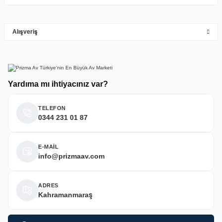
M... Y... | 10/05/2026
Gönder
Alışveriş
Deneyimini Paylaş
Yardıma mı ihtiyacınız var?
TELEFON
0344 231 01 87
E-MAİL
info@prizmaav.com
ADRES
Kahramanmaraş