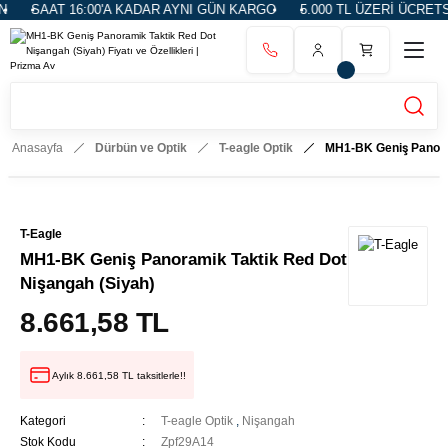
16:00'A KADAR AYNI GÜN KARGO
5.000 TL ÜZERİ ÜCRETSİZ KARGO
Anasayfa
Dürbün ve Optik
T-eagle Optik
MH1-BK Geniş Panora
T-Eagle
MH1-BK Geniş Panoramik Taktik Red Dot
Nişangah (Siyah)
8.661,58 TL
Aylık 8.661,58 TL taksitlerle!!
Kategori
T-eagle Optik
,
Nişangah
Stok Kodu
Zpf29A14