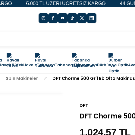
5.000 TL ÜZERİ ÜCRETSİZ KARGO
14 GÜN İADE
Havalı Tüfek
Havalı Tabanca
Tabanca Ekipmanları
Dürbün ve Optik
Avc
Spin Makineler
DFT Chorme 500 Gr 1 Bb Olta Makinas
DFT
DFT Chorme 500 
1.024,57 TL