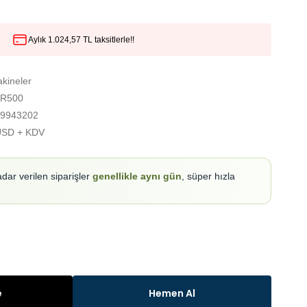
Aylık 1.024,57 TL taksitlerle!!
kineler
HR500
9943202
USD + KDV
adar verilen siparişler
genellikle aynı gün
, süper hızla
e
Hemen Al