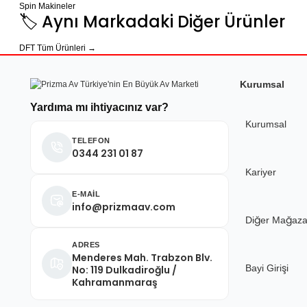
Spin Makineler
Ürün açıklamasında eksik bilgiler bulunuyor.
çok iyi
🏷️ Aynı Markadaki Diğer Ürünler
Ürün bilgilerinde hatalar bulunuyor.
Mehmet Hakan Yİğit | 10/05/2026
DFT Tüm Ürünleri →
Ürün fiyatı diğer sitelerden daha pahalı.
Bu ürüne benzer farklı alternatifler olmalı.
çok hızlı çok ilgillier
Kurumsal
M... Y... | 10/05/2026
Yardıma mı ihtiyacınız var?
Kurumsal
Deneyimini Paylaş
TELEFON
0344 231 01 87
Kariyer
E-MAİL
info@prizmaav.com
Diğer Mağaza
ADRES
Menderes Mah. Trabzon Blv.
Bayi Girişi
No: 119 Dulkadiroğlu /
Kahramanmaraş