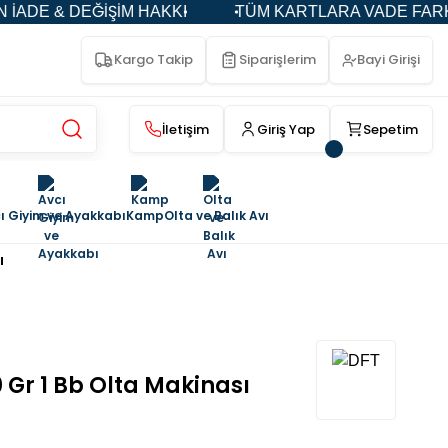
 & DEĞİŞİM HAKKI
TÜM KARTLARA VADE FARKSIZ 3-
Kargo Takip
Siparişlerim
Bayi Girişi
İletişim
Giriş Yap
Sepetim
ı Giyim ve Ayakkabı
Kamp
Olta ve Balık Avı
ı
Gr 1 Bb Olta Makinası