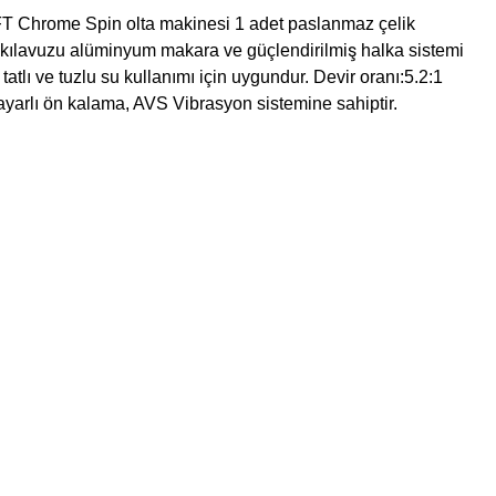
DFT
Chrome Spin olta makinesi 1 adet paslanmaz çelik
a kılavuzu alüminyum
makara ve güçlendirilmiş halka sistemi
 tatlı ve tuzlu su kullanımı için uygundur.
Devir oranı:5.2:1
ayarlı ön kalama, AVS Vibrasyon sistemine sahiptir.
.