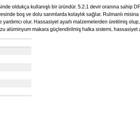
sinde
oldukça kullanışlı bir üründür. 5.2.1 devir oranına sahip 
sayesinde boş ve
dolu sarımlarda kolaylık sağlar. Rulmanlı misin
e yardımcı olur. Hassasiyet ayarlı malzemelerden
üretilmiş olup,
uzu alüminyum makara güçlendirilmiş halka sistemi, hassasiyet
tersiz gördüğünüz noktaları öneri formunu kullanarak tarafımıza iletebilirsiniz
a avantajlıdır. Sipariş süreci hızlı,
Ürün hakkında henüz soru sorulmamış.
Bu ürüne ilk yorumu siz yapın!