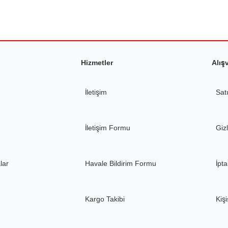
Yorum Yaz
Soru Sor
Hizmetler
Alış
İletişim
Sat
Gönder
İletişim Formu
Gizl
lar
Havale Bildirim Formu
İpta
Kargo Takibi
Kişi