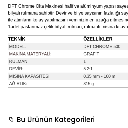
DFT Chrome Olta Makinesi hafif ve alüminyum yapısı saye
bilyalı
rulmana sahiptir. Devir ve bilye sayısının fazlalığı 
ile atımların kolay yapılmasını
yeminizin en uzağa gitmesin
1adet paslanmaz çelik bilyalı rulman, rulmanlı misina
kılav
TEKNİK
ÖZELLİKLER
MODEL
:
DFT CHROME 500
MAKİNA MATERYALİ
:
GRAFİT
RULMAN
:
1
DEVİR
:
5.2:1
MİSİNA KAPASİTESİ
:
0,35 mm - 160 m
AĞIRLIK
:
315 g
Bu ürünün fiyat bilgisi, resim, ürün açıklamalarında ve diğer konularda ye
Ürünlerimiz orijinal, stoktan hızlı teslimatlı ve fiyat/performans açısından oldukç
paketleme özenli ve destek ekibi ilgili.
Görüş ve önerileriniz için teşekkür ederiz.
📁 Bu Ürünün Kategorileri
İ... A... | 10/05/2026
Ürün resmi kalitesiz, bozuk veya görüntülenemiyor.