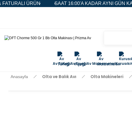
URALI ÜRÜN
SAAT 16:00'A KADAR AYNI GÜN KARGO
Av Tüfeği
Av Fişeği
Av Malzemeleri
Kurusıkı
Olta ve Balık Avı
Olta Makineleri
Anasayfa