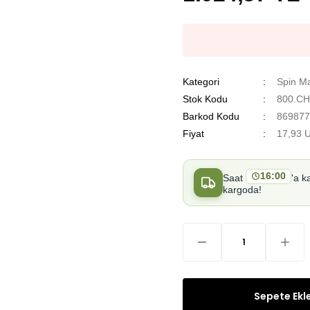
Kategori
Spin Ma
Stok Kodu
800.C
Barkod Kodu
869877
Fiyat
17,93 
16:00
Saat
'a k
kargoda!
Sepete Ekl