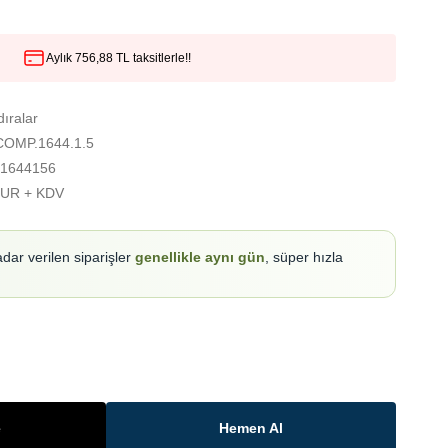
Aylık 756,88 TL taksitlerle!!
ıralar
COMP.1644.1.5
1644156
EUR + KDV
adar verilen siparişler
genellikle aynı gün
, süper hızla
e
Hemen Al