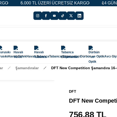
00 TL ÜZERİ ÜCRETSİZ KARGO
14 GÜN İADE & DEĞİŞ
usıkı
Havalı Tüfek
Havalı Tabanca
Tabanca Ekipmanları
Dürbün ve Optik
Avcı Gi
ar
Şamandıralar
DFT New Competition Şamandıra 16-4
DFT
DFT New Competit
756,88 TL