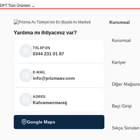
DFT Tüm Ürünleri →
Kurumsal
Yardıma mı ihtiyacınız var?
Kurumsal
TELEFON
0344 231 01 87
Kariyer
E-MAİL
info@prizmaav.com
Diğer Mağaza
ADRES
Kahramanmaraş
Bayi Girişi
Google Maps
Sıkça Sorulan