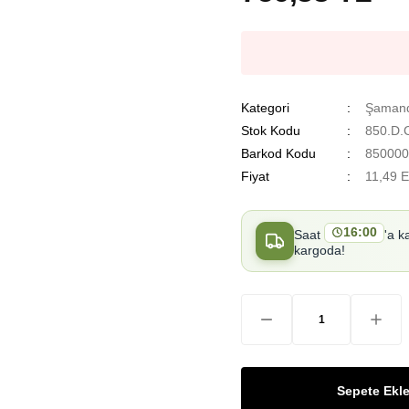
Kategori
Şamand
Stok Kodu
850.D.
Barkod Kodu
850000
Fiyat
11,49 
16:00
Saat
'a k
kargoda!
Sepete Ekl