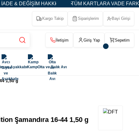
İM HAKKI
TÜM KARTLARA VADE FARKSIZ 3-5-9 TAKS
Kargo Takip
Siparişlerim
Bayi Girişi
İletişim
Giriş Yap
Sepetim
yim ve Ayakkabı
Kamp
Olta ve Balık Avı
4 1,50 g
ion Şamandıra 16-44 1,50 g