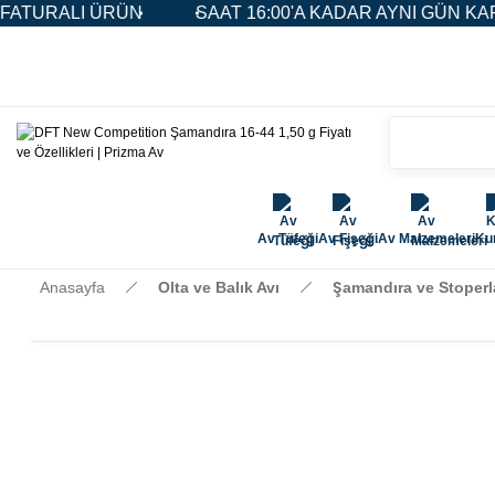
RÜN
SAAT 16:00'A KADAR AYNI GÜN KARGO
5.0
Av Tüfeği
Av Fişeği
Av Malzemeleri
Kur
Anasayfa
Olta ve Balık Avı
Şamandıra ve Stoperl