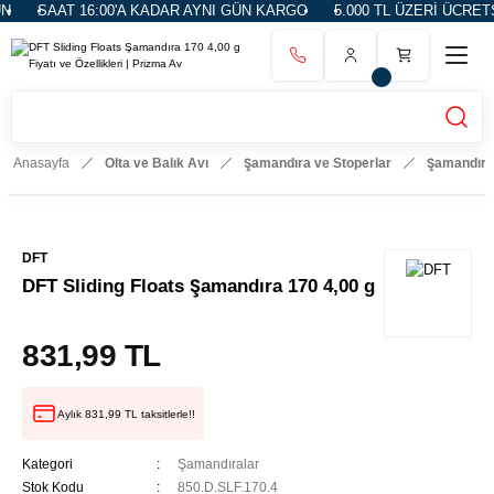
16:00'A KADAR AYNI GÜN KARGO
5.000 TL ÜZERİ ÜCRETSİZ KARGO
Anasayfa
Olta ve Balık Avı
Şamandıra ve Stoperlar
Şamandıra
DFT
DFT Sliding Floats Şamandıra 170 4,00 g
831,99 TL
Aylık 831,99 TL taksitlerle!!
Kategori
Şamandıralar
Stok Kodu
850.D.SLF.170.4