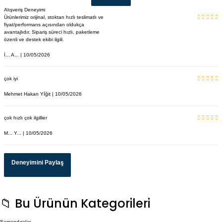
Alışveriş Deneyimi
Ürünlerimiz orijinal, stoktan hızlı teslimatlı ve
fiyat/performans açısından oldukça
avantajlıdır. Sipariş süreci hızlı, paketleme
özenli ve destek ekibi ilgili.
İ... A... | 10/05/2026
çok iyi
Mehmet Hakan Yİğit | 10/05/2026
çok hızlı çok ilgillier
M... Y... | 10/05/2026
Deneyimini Paylaş
📁 Bu Ürünün Kategorileri
Şamandıralar