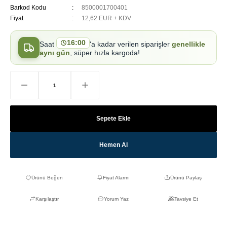
Barkod Kodu
8500001700401
Fiyat
12,62 EUR + KDV
16:00
Saat
'a kadar verilen siparişler
genellikle
aynı gün
, süper hızla kargoda!
Sepete Ekle
Hemen Al
Fiyat Alarmı
Ürünü Paylaş
Karşılaştır
Yorum Yaz
Tavsiye Et