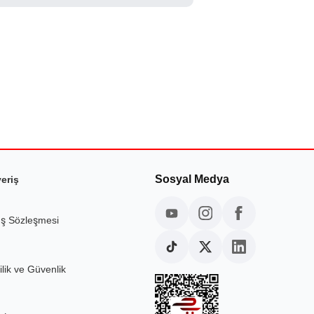
.
Sosyal Medya
veriş
ış Sözleşmesi
ilik ve Güvenlik