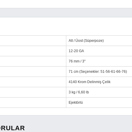
Alt / Üost (Süperpoze)
12-20 GA
76 mm / 3"
71 cm (Seçenekler: 51-56-61-66-76)
4140 Krom Delinmiş Çelik
3 kg / 6,60 lb
Ejektörlü
ORULAR