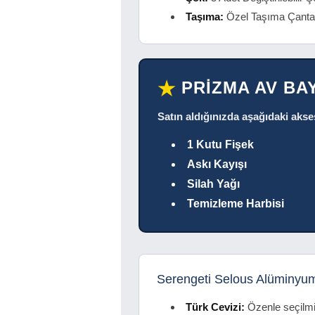
Taşıma:
Özel Taşıma Çanta
PRİZMA AV BA
★
Satın aldığınızda aşağıdaki akse
1 Kutu Fişek
Askı Kayışı
Silah Yağı
Temizleme Harbisi
Serengeti Selous Alüminyum
Türk Cevizi:
Özenle seçilmiş