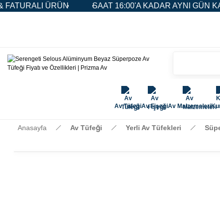
ÜRÜN
SAAT 16:00'A KADAR AYNI GÜN KARGO
5.
Av Tüfeği
Av Fişeği
Av Malzemeleri
Kur
Anasayfa
Av Tüfeği
Yerli Av Tüfekleri
Süpe