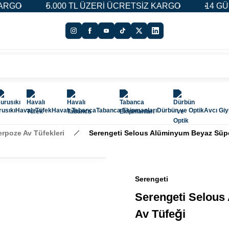
000 TL ÜZERİ ÜCRETSİZ KARGO
14 GÜN İADE & DEĞİ
usıkı
Havalı Tüfek
Havalı Tabanca
Tabanca Ekipmanları
Dürbün ve Optik
Avcı Gi
rpoze Av Tüfekleri
Serengeti Selous Alüminyum Beyaz Süp
Serengeti
Serengeti Selou
Av Tüfeği