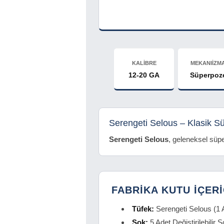
KALİBRE
MEKANIİZM
12-20 GA
Süperpoz
Serengeti Selous – Klasik S
Serengeti Selous
, geleneksel süpe
FABRİKA KUTU İÇERİ
Tüfek:
Serengeti Selous (1 
Şok:
5 Adet Değiştirilebilir 