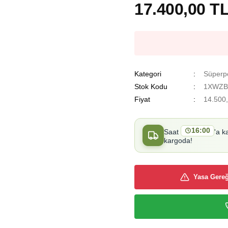
17.400,00 T
Kategori
Süperpo
Stok Kodu
1XWZ
Fiyat
14.500
16:00
Saat
'a k
kargoda!
Yasa Gereğ