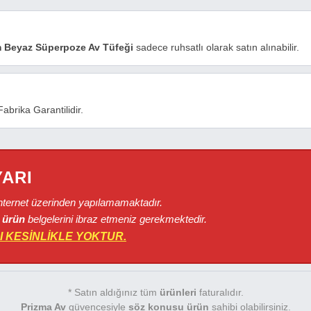
 Beyaz Süperpoze Av Tüfeği
sadece ruhsatlı olarak satın alınabilir.
abrika Garantilidir.
YARI
internet üzerinden yapılamamaktadır.
 ürün
belgelerini ibraz etmeniz gerekmektedir.
I KESİNLİKLE YOKTUR.
* Satın aldığınız tüm
ürünleri
faturalıdır.
Prizma Av
güvencesiyle
söz konusu ürün
sahibi olabilirsiniz.