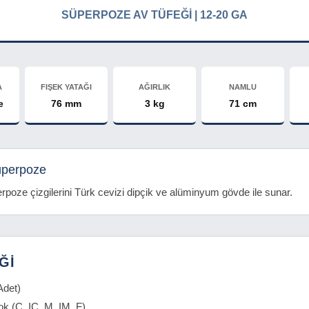
SÜPERPOZE AV TÜFEĞİ | 12-20 GA
A
FIŞEK YATAĞI
AĞIRLIK
NAMLU
e
76 mm
3 kg
71 cm
üperpoze
rpoze çizgilerini Türk cevizi dipçik ve alüminyum gövde ile sunar.
Ğİ
Adet)
Şok (C, IC, M, IM, F)