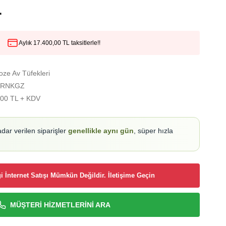
L
Aylık 17.400,00 TL taksitlerle!!
ze Av Tüfekleri
BRNKGZ
,00 TL + KDV
adar verilen siparişler
genellikle aynı gün
, süper hızla
i İnternet Satışı Mümkün Değildir. İletişime Geçin
MÜŞTERİ HİZMETLERİNİ ARA