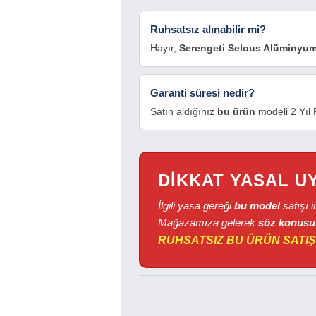
Ruhsatsız alınabilir mi?
Hayır,
Serengeti Selous Alüminyum
Garanti süresi nedir?
Satın aldığınız
bu ürün
modeli 2 Yıl F
DİKKAT YASAL U
İlgili yasa gereği
bu model
satışı 
Mağazamıza gelerek
söz konusu
RUHSATSIZ BU ÜRÜN SATIŞ