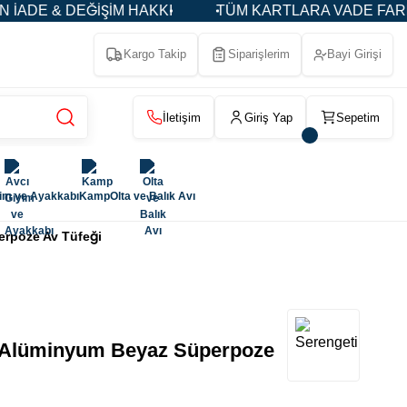
ŞİM HAKKI
TÜM KARTLARA VADE FARKSIZ 3-5-9 TAK
Kargo Takip
Siparişlerim
Bayi Girişi
İletişim
Giriş Yap
Sepetim
yim ve Ayakkabı
Kamp
Olta ve Balık Avı
erpoze Av Tüfeği
s Alüminyum Beyaz Süperpoze