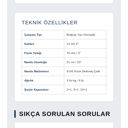
TEKNİK ÖZELLİKLER
Çalışma Tipi
Bullpup Yarı Otomatik
Kalibre
12 GA 3″
Fişek Yatağı
76 mm / 3"
Namlu Uzunluğu
51 cm / 20"
Namlu Malzemesi
4140 Krom Delinmiş Çelik
Ağırlık
3,6± kg / 8 lb
Şarjör Kapasitesi
2+1, 5+1, 10+1
SIKÇA SORULAN SORULAR