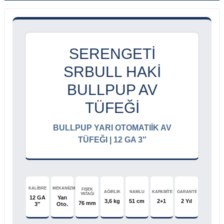
SERENGETI
SRBULL HAKI
BULLPUP AV
TÜFEĞI
BULLPUP YARI OTOMATIİK AV
TÜFEĞI | 12 GA 3″
KALİBRE
MEKANIİZMA
FIŞEK
AĞIRLIK
NAMLU
KAPASIİTE
GARANTIİ
YATAĞI
12 GA
Yarı
3,6 kg
51 cm
2+1
2 Yıl
76 mm
3″
Oto.