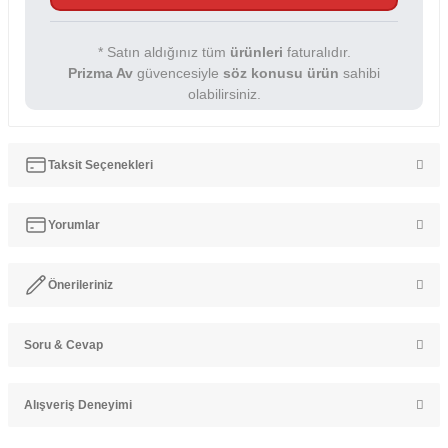
* Satın aldığınız tüm
ürünleri
faturalıdır.
Prizma Av
güvencesiyle
söz konusu ürün
sahibi
olabilirsiniz.
Taksit Seçenekleri
Yorumlar
Önerileriniz
Bu ürüne ilk yorumu siz yapın!
Soru & Cevap
Bu ürünün fiyat bilgisi, resim, ürün açıklamalarında ve diğer
konularda yetersiz gördüğünüz noktaları öneri formunu kullanarak
Yorum Yaz
tarafımıza iletebilirsiniz.
Alışveriş Deneyimi
Görüş ve önerileriniz için teşekkür ederiz.
Ürün hakkında henüz soru sorulmamış.