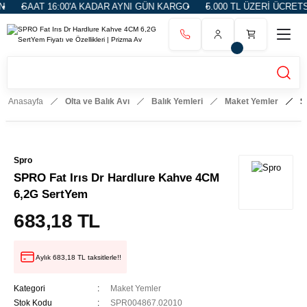
SAAT 16:00'A KADAR AYNI GÜN KARGO
5.000 TL ÜZERİ ÜCRETSİ
Anasayfa
Olta ve Balık Avı
Balık Yemleri
Maket Yemler
S
Spro
SPRO Fat Irıs Dr Hardlure Kahve 4CM
6,2G SertYem
683,18 TL
Aylık 683,18 TL taksitlerle!!
Kategori
Maket Yemler
Stok Kodu
SPR004867.02010