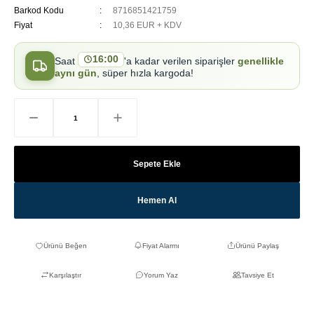
Barkod Kodu
8716851421759
Fiyat
10,36 EUR + KDV
16:00
Saat
'a kadar verilen siparişler
genellikle
aynı gün
, süper hızla kargoda!
Sepete Ekle
Hemen Al
Fiyat Alarmı
Ürünü Paylaş
Karşılaştır
Yorum Yaz
Tavsiye Et