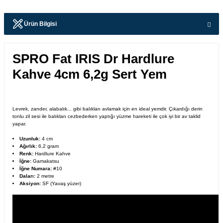
Ürün Bilgisi
SPRO Fat IRIS Dr Hardlure
Kahve 4cm 6,2g Sert Yem
Levrek, zander, alabalık... gibi balıkları avlamak için en ideal yemdir. Çıkardığı derin
tonlu zil sesi ile balıkları cezbederken yaptığı yüzme hareketi ile çok iyi bir av taklid
yapar.
Uzunluk:
4 cm
Ağırlık:
6,2 gram
Renk:
Hardlure Kahve
İğne:
Gamakatsu
İğne Numara:
#10
Daları:
2 metre
Aksiyon:
SF (Yavaş yüzer)