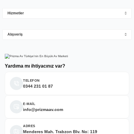
çok hızlı çok ilgillier
Hizmetler
M... Y... | 10/05/2026
Gönder
Alışveriş
Deneyimini Paylaş
Yardıma mı ihtiyacınız var?
TELEFON
0344 231 01 87
E-MAİL
info@prizmaav.com
ADRES
Menderes Mah. Trabzon Blv. No: 119