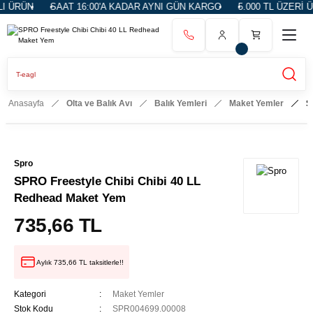
 ÜRÜN
SAAT 16:00'A KADAR AYNI GÜN KARGO
5.000 TL ÜZERİ Ü
Anasayfa
Olta ve Balık Avı
Balık Yemleri
Maket Yemler
S
Spro
SPRO Freestyle Chibi Chibi 40 LL
Redhead Maket Yem
735,66 TL
Aylık 735,66 TL taksitlerle!!
Kategori
Maket Yemler
Stok Kodu
SPR004699.00008