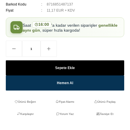
Barkod Kodu
8716851487137
Fiyat
11,17 EUR + KDV
16:00
Saat
'a kadar verilen siparişler
genellikle
aynı gün
, süper hızla kargoda!
Sepete Ekle
Hemen Al
Fiyat Alarmı
Ürünü Paylaş
Karşılaştır
Yorum Yaz
Tavsiye Et