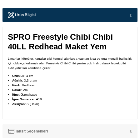
Ürün Bilgisi
SPRO Freestyle Chibi Chibi
40LL Redhead Maket Yem
Limanlar, köprüler, kanallar gibi kentsel alanlarda yapılan kısa ve orta menzilli balıkçılık
için oldukça kullanışlı olan Freestyle Chibi Chibi yemler çok hızlı dalarak levrek gibi
aktif yırtıcıları kendisine çeker.
Uzunluk:
4 cm
Ağırlık:
3,3 gram
Renk:
Redhead
Daları:
2m
İğne:
Gamakatsu
İğne Numarası:
#10
Aksiyon:
S (Dalar)
Taksit Seçenekleri