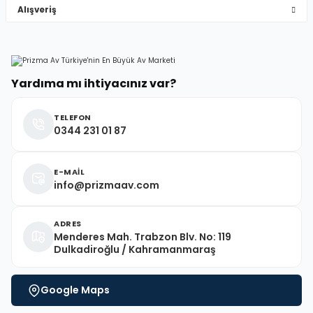
Alışveriş
Deneyimini Paylaş
Yardıma mı ihtiyacınız var?
TELEFON
0344 231 01 87
E-MAİL
info@prizmaav.com
ADRES
Menderes Mah. Trabzon Blv. No: 119
Dulkadiroğlu / Kahramanmaraş
Google Maps