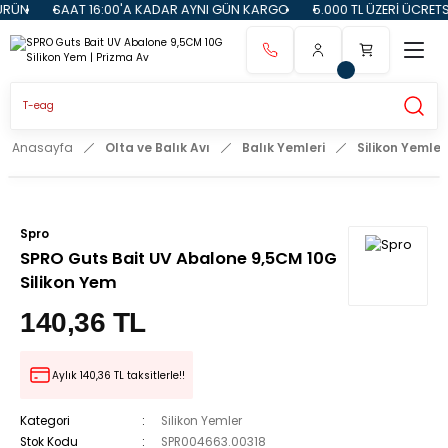
RÜN
SAAT 16:00'A KADAR AYNI GÜN KARGO
5.000 TL ÜZERİ ÜCRETS
Anasayfa
Olta ve Balık Avı
Balık Yemleri
Silikon Yemler
Spro
SPRO Guts Bait UV Abalone 9,5CM 10G
Silikon Yem
140,36 TL
Aylık 140,36 TL taksitlerle!!
Kategori
Silikon Yemler
Stok Kodu
SPR004663.00318