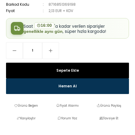
Barkod Kodu
8716851369198
Fiyat
2,13 EUR + KDV
16:00
Saat
'a kadar verilen siparişler
, süper hızla kargoda!
genellikle aynı gün
Sepete Ekle
Hemen Al
Fiyat Alarmı
Ürünü Paylaş
Karşılaştır
Yorum Yaz
Tavsiye Et