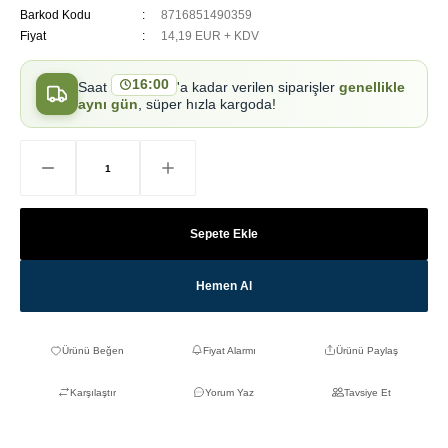
Barkod Kodu
8716851490359
Fiyat
14,19 EUR + KDV
16:00
Saat
'a kadar verilen siparişler
genellikle
aynı gün
, süper hızla kargoda!
Sepete Ekle
Hemen Al
Fiyat Alarmı
Ürünü Paylaş
Karşılaştır
Yorum Yaz
Tavsiye Et