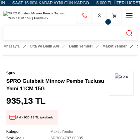
SAAT 16:00'A KADAR AYNI GÜN KARGO
5.000 TL ÜZERİ ÜCRETS
Anasayfa
Olta ve Balık Avı
Balık Yemleri
Maket Yemler
S
Spro
SPRO Gutsbait Minnow Pembe Tuzlusu
Yemi 11CM 15G
935,13 TL
Aylık 935,13 TL taksitlerle!!
Kategori
Maket Yemler
Stok Kodu
SPR004797.00305