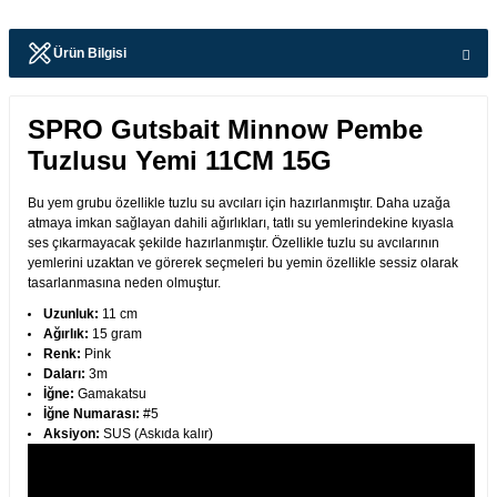
Ürün Bilgisi
SPRO Gutsbait Minnow Pembe
Tuzlusu Yemi 11CM 15G
Bu yem grubu özellikle tuzlu su avcıları için hazırlanmıştır. Daha uzağa
atmaya imkan sağlayan dahili ağırlıkları, tatlı su yemlerindekine kıyasla
ses çıkarmayacak şekilde hazırlanmıştır. Özellikle tuzlu su avcılarının
yemlerini uzaktan ve görerek seçmeleri bu yemin özellikle sessiz olarak
tasarlanmasına neden olmuştur.
Uzunluk:
11 cm
Ağırlık:
15 gram
Renk:
Pink
Daları:
3m
İğne:
Gamakatsu
İğne Numarası:
#5
Aksiyon:
SUS (Askıda kalır)