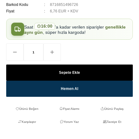
Barkod Kodu
8716851496726
Fiyat
6,76 EUR + KDV
16:00
Saat
'a kadar verilen siparişler
genellikle
aynı gün
, süper hızla kargoda!
Sepete Ekle
Hemen Al
Fiyat Alarmı
Ürünü Paylaş
Karşılaştır
Yorum Yaz
Tavsiye Et