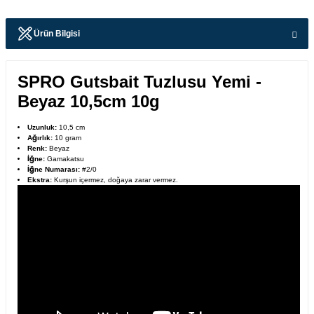
Ürün Bilgisi
SPRO Gutsbait Tuzlusu Yemi -
Beyaz 10,5cm 10g
Uzunluk:
10,5 cm
Ağırlık:
10 gram
Renk:
Beyaz
İğne:
Gamakatsu
İğne Numarası:
#2/0
Ekstra:
Kurşun içermez, doğaya zarar vermez.