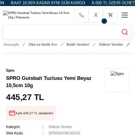
SAAT 16:00'A KADAR AYNI GÜN KARGO
5.000 TL ÜZERİ ÜCRETS
Anasayfa
Olta ve Balık Avı
Balık Yemleri
Silikon Yemler
S
Spro
SPRO Gutsbait Tuzlusu Yemi Beyaz
10,5cm 10g
445,27 TL
Aylık 445,27 TL taksitlerle!!
Kategori
Silikon Yemler
Stok Kodu
SPR004799.00103