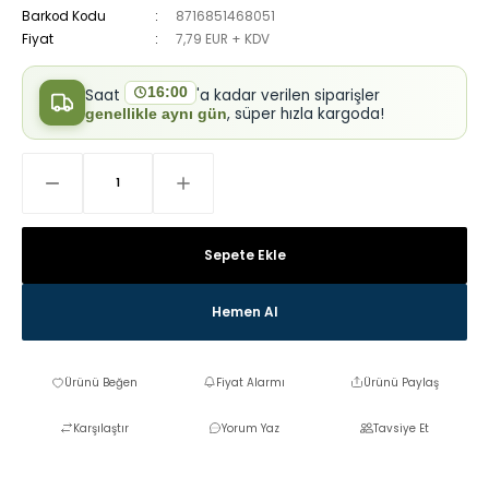
Barkod Kodu
8716851468051
Fiyat
7,79 EUR + KDV
16:00
Saat
'a kadar verilen siparişler
, süper hızla kargoda!
genellikle aynı gün
Sepete Ekle
Hemen Al
Fiyat Alarmı
Ürünü Paylaş
Karşılaştır
Yorum Yaz
Tavsiye Et