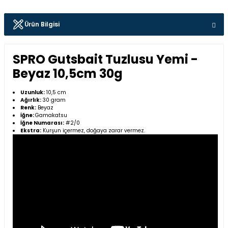
Ürün Bilgisi
SPRO Gutsbait Tuzlusu Yemi -
Beyaz 10,5cm 30g
Uzunluk:
10,5 cm
Ağırlık:
30 gram
Renk:
Beyaz
İğne:
Gamakatsu
İğne Numarası:
#2/0
Ekstra:
Kurşun içermez, doğaya zarar vermez.