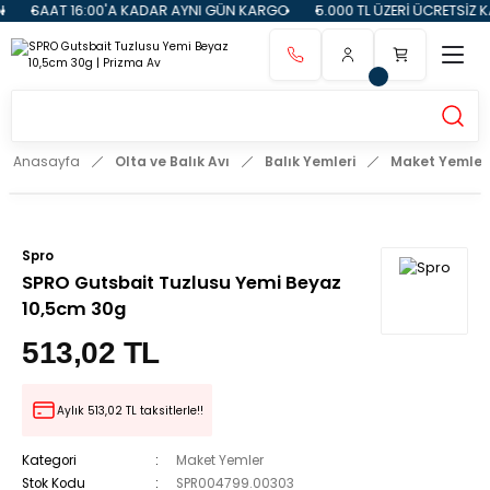
SAAT 16:00'A KADAR AYNI GÜN KARGO
5.000 TL ÜZERİ ÜCRETSİZ K
Anasayfa
Olta ve Balık Avı
Balık Yemleri
Maket Yemler
Spro
SPRO Gutsbait Tuzlusu Yemi Beyaz
10,5cm 30g
513,02 TL
Aylık 513,02 TL taksitlerle!!
Kategori
Maket Yemler
Stok Kodu
SPR004799.00303